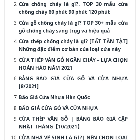
Cửa chống cháy là gì?. TOP 30 mẫu cửa
chống cháy 60 phút 90 phút 120 phút
Cửa gỗ chống cháy là gì? TOP 30+ mẫu cửa
gỗ chống cháy sang trọng và hiệu quả
Cửa thép chống cháy là gì? [TẤT TẦN TẬT]
Những đặc điểm cơ bản của loại cửa này
CỬA THÉP VÂN GỖ NGĂN CHÁY – LỰA CHỌN
HOÀN HẢO NĂM 2021
BẢNG BÁO GIÁ CỬA GỖ VÀ CỬA NHỰA
[8/2021]
Báo Giá Cửa Nhựa Hàn Quốc
BÁO GIÁ CỬA GỖ VÀ CỬA NHỰA
CỬA THÉP VÂN GỖ | BẢNG BÁO GIÁ CẬP
NHẬT THÁNG【10/2021】
CỬA NHÀ VỆ SINH LÀ GÌ?| NÊN CHỌN LOẠI