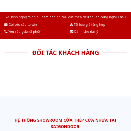
Với kinh nghiệm nhiêu năm nghiên cứu cửa theo tiêu chuẩn công nghệ Châu
Âu.Chúng tôi tự tin là nhà sản xuất & cung cấp hàng đầu tại Việt Nam!
Gửi yêu cầu tư vấn
Tải báo giá tổng hợp
Yêu cầu gọi lại (3 phút)
Dành cho đại lý
ĐỐI TÁC KHÁCH HÀNG
HỆ THỐNG SHOWROOM CỬA THÉP CỬA NHỰA TẠI
SAIGONDOOR