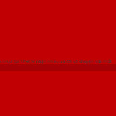
 THỐNG SHOWROOM SAIGONDOOR
 nhựa tại TP.HCM nhận nhiều ưu đãi và khuyến mãi nhất
NG ĐƯỢC ƯA CHUỘNG HIỆN