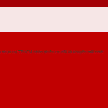
 THỐNG SHOWROOM SAIGONDOOR
 nhựa tại TP.HCM nhận nhiều ưu đãi và khuyến mãi nhất