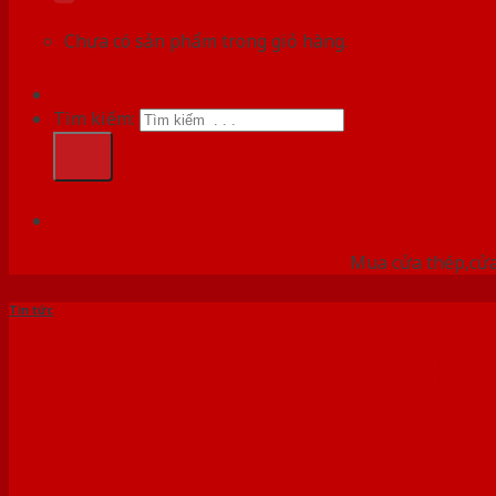
Chưa có sản phẩm trong giỏ hàng.
Tìm kiếm:
HỆ
Mua cửa thép,cửa
Tin tức
MẪU CỬA NHỰA GIÁ RẺ ĐA