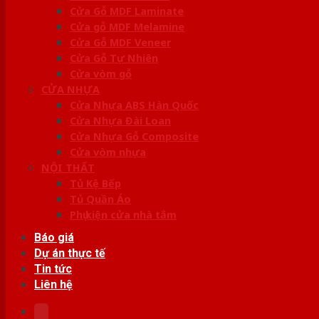
Cửa Gỗ MDF Laminate
Cửa gỗ MDF Melamine
Cửa Gỗ MDF Veneer
Cửa Gỗ Tự Nhiên
Cửa vòm gỗ
CỬA NHỰA
Cửa Nhựa ABS Hàn Quốc
Cửa Nhựa Đài Loan
Cửa Nhựa Gỗ Composite
Cửa vòm nhựa
NỘI THẤT
Tủ Kệ Bếp
Tủ Quần Áo
Phụ kiện cửa nhà tắm
Báo giá
Dự án thực tế
Tin tức
Liên hệ