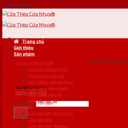
Skip to content
Trang chủ
Giới thiệu
HỆ
Sản phẩm
Mua cửa thép,cửa
CỬA CHỐNG CHÁY
Cửa Gỗ Chống Cháy
Cửa nhôm vân gỗ
Cửa Thép Chống Cháy
Tư vấn bán hàng
Cửa thép Hàn Quốc
0824.400.400
Cửa thép vân gỗ
Cửa vân gỗ 5D
Tìm kiếm:
CỬA GỖ
Cửa Gỗ ABS Hàn Quốc
Cửa Gỗ HDF
Cửa Gỗ HDF Veneer