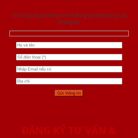
Vui lòng nhập thông tin để đăng ký làm đại lý của
chúng tôi
ĐĂNG KÝ TƯ VẤN &