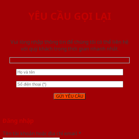
YÊU CẦU GỌI LẠI
Vui lòng nhập thông tin để chúng tôi có thể liên hệ
với quý khách trong thời gian nhanh nhất.
Đăng nhập
Tên tài khoản hoặc địa chỉ email
*