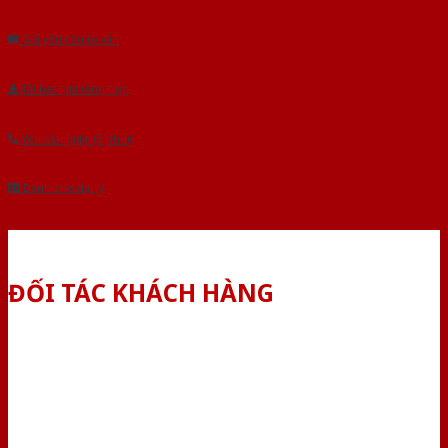
Âu.Chúng tôi tự tin là nhà sản xuất & cung cấp hàng đầu tại Việt Nam!
Gửi yêu cầu tư vấn
Tải báo giá tổng hợp
Yêu cầu gọi lại (3 phút)
Dành cho đại lý
ĐỐI TÁC KHÁCH HÀNG