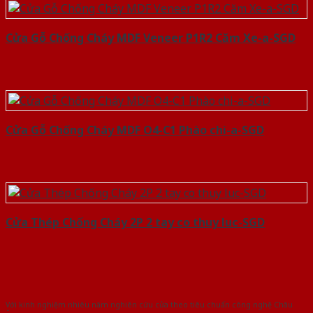
Cửa Gỗ Chống Cháy MDF Veneer P1R2 Căm Xe-a-SGD
Cửa Gỗ Chống Cháy MDF O4-C1 Phào chi-a-SGD
Cửa Thép Chống Cháy 2P 2 tay co thuy luc-SGD
Với kinh nghiệm nhiêu năm nghiên cứu cửa theo tiêu chuẩn công nghệ Châu