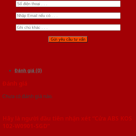
Đánh giá (0)
Đánh giá
Chưa có đánh giá nào.
Hãy là người đầu tiên nhận xét “Cửa ABS KOS
102-W0901-SGD”