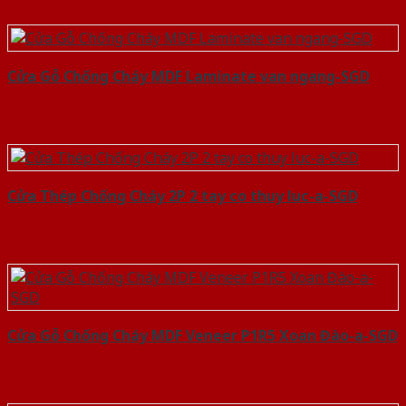
Cửa Gỗ Chống Cháy MDF Laminate van ngang-SGD
Cửa Thép Chống Cháy 2P 2 tay co thuy luc-a-SGD
Cửa Gỗ Chống Cháy MDF Veneer P1R5 Xoan Đào-a-SGD