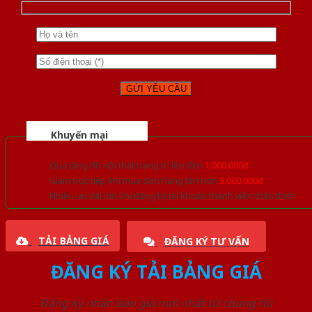
Khuyến mại
Quà tặng đồ nội thất trang trí lên đến
1.000.000đ
Giảm trực tiếp khi mua đơn hàng lớn hơn
3.000.000đ
Nhiều ưu đãi lớn khi đăng ký tài khoản thành viên thân thiết
TẢI BẢNG GIÁ
ĐĂNG KÝ TƯ VẤN
ĐĂNG KÝ TẢI BẢNG GIÁ
Đăng ký nhận báo giá mới nhất từ chúng tôi