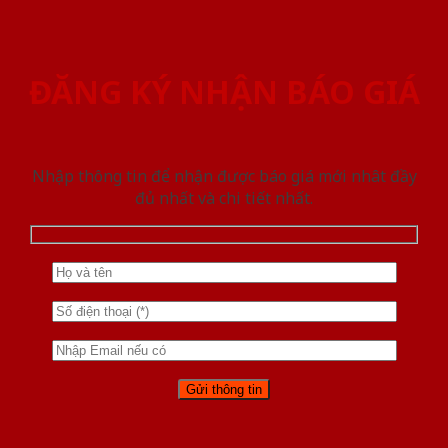
ĐĂNG KÝ NHẬN BÁO GIÁ
Nhập thông tin để nhận được báo giá mới nhât đầy
đủ nhất và chi tiết nhất.