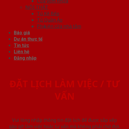
Cửa vòm nhựa
NỘI THẤT
Tủ Kệ Bếp
Tủ Quần Áo
Phụ kiện cửa nhà tắm
Báo giá
Dự án thực tế
Tin tức
Liên hệ
Đăng nhập
ĐẶT LỊCH LÀM VIỆC / TƯ
VẤN
Vui lòng nhập thông tin đặt lịch để được sắp xếp
gặp gỡ làm việc hoăc tư vấn mà không phải chờ đợi.