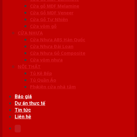
Cửa gỗ MDF Melamine
Cửa Gỗ MDF Veneer
Cửa Gỗ Tự Nhiên
Cửa vòm gỗ
CỬA NHỰA
Cửa Nhựa ABS Hàn Quốc
Cửa Nhựa Đài Loan
Cửa Nhựa Gỗ Composite
Cửa vòm nhựa
NỘI THẤT
Tủ Kệ Bếp
Tủ Quần Áo
Phụ kiện cửa nhà tắm
Báo giá
Dự án thực tế
Tin tức
Liên hệ