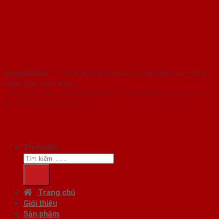
SaigonDoor™
- Hệ thống Showroom cửa thép cửa nhựa
hàng đầu Việt Nam
Copyright ⓒ 2016 – 2026 SaigonDoor™ - www.cuathepcuanhua.com |
Đơn vị chủ quản SaigonDoor
Tìm kiếm:
Trang chủ
Giới thiệu
Sản phẩm