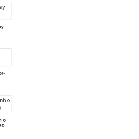
ay
R4-
h o
GD