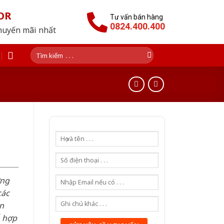
OR
Tư vấn bán hàng
0824.400.400
huyến mãi nhất
Tìm
kiếm:
ơng
các
n
ỗ hợp