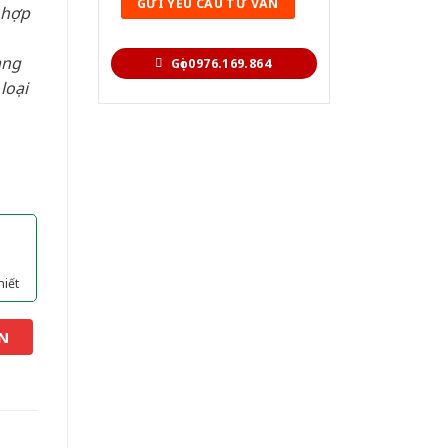
 hợp
àng
Gọi 0976.169.864
loại
hiết
N