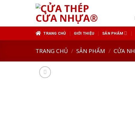
Skip
to
content
TRANG CHỦ
GIỚI THIỆU
SẢN PHẨM
TRANG CHỦ
/
SẢN PHẨM
/
CỬA N