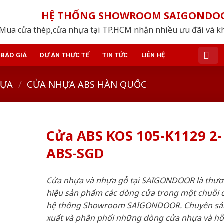
HỆ THỐNG SHOWROOM SAIGONDO
Mua cửa thép,cửa nhựa tại TP.HCM nhận nhiều ưu đãi và k
BÁO GIÁ
DỰ ÁN THỰC TẾ
TIN TỨC
LIÊN HỆ
HỰA
/
CỬA NHỰA ABS HÀN QUỐC
Cửa ABS KOS 105-K1129 2-
ABS-SGD
Cửa nhựa và nhựa gỗ tại SAIGONDOOR là thư
hiệu sản phẩm các dòng cửa trong một chuỗi 
hệ thống Showroom SAIGONDOOR. Chuyên sả
xuất và phân phối những dòng cửa nhựa và h