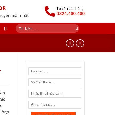
OR
Tư vấn bán hàng
0824.400.400
huyến mãi nhất
Tìm
kiếm:
-
ơng
các
n
ỗ hợp