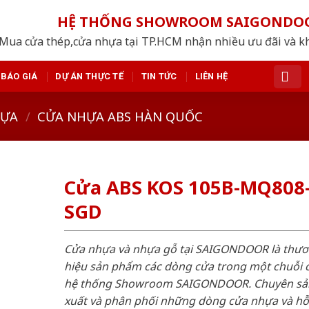
HỆ THỐNG SHOWROOM SAIGONDO
Mua cửa thép,cửa nhựa tại TP.HCM nhận nhiều ưu đãi và k
BÁO GIÁ
DỰ ÁN THỰC TẾ
TIN TỨC
LIÊN HỆ
HỰA
/
CỬA NHỰA ABS HÀN QUỐC
Cửa ABS KOS 105B-MQ808
SGD
Cửa nhựa và nhựa gỗ tại SAIGONDOOR là thư
hiệu sản phẩm các dòng cửa trong một chuỗi 
hệ thống Showroom SAIGONDOOR. Chuyên sả
xuất và phân phối những dòng cửa nhựa và h