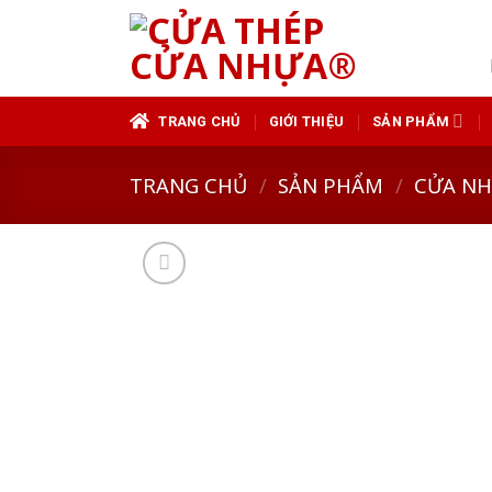
Skip
to
content
TRANG CHỦ
GIỚI THIỆU
SẢN PHẨM
TRANG CHỦ
/
SẢN PHẨM
/
CỬA N