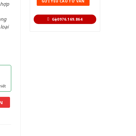
 hợp
àng
Gọi 0976.169.864
loại
hiết
N