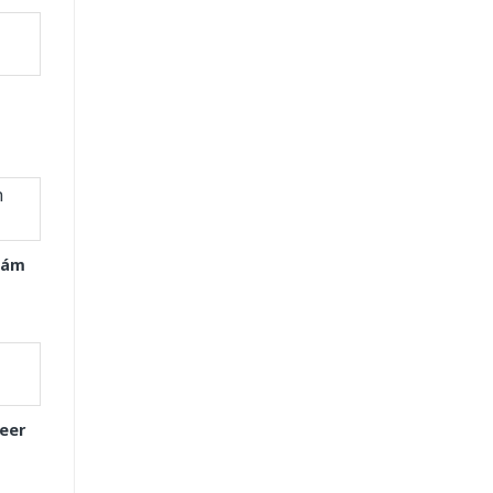
Xám
eer