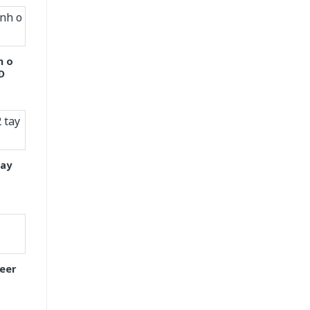
h o
D
tay
eer