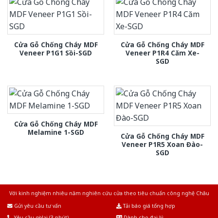
Cửa Gỗ Chống Cháy MDF
Cửa Gỗ Chống Cháy MDF
Veneer P1G1 Sồi-SGD
Veneer P1R4 Căm Xe-
SGD
Cửa Gỗ Chống Cháy MDF
Melamine 1-SGD
Cửa Gỗ Chống Cháy MDF
Veneer P1R5 Xoan Đào-
SGD
Với kinh nghiệm nhiêu năm nghiên cứu cửa theo tiêu chuẩn công nghệ Châu
Âu.Chúng tôi tự tin là nhà sản xuất & cung cấp hàng đầu tại Việt Nam!
Gửi yêu cầu tư vấn
Tải báo giá tổng hợp
Yêu cầu gọi lại (3 phút)
Dành cho đại lý