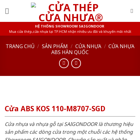
Skip
to
content
HỆ THỐNG SHOWROOM SAIGONDOOR
Mua cửa thép,cửa nhựa tại TP.HCM nhận nhiều ưu đãi và khuyến mãi nhất
TRANG CHỦ
/
SẢN PHẨM
/
CỬA NHỰA
/
CỬA NHỰA
ABS HÀN QUỐC
Cửa ABS KOS 110-M8707-SGD
Cửa nhựa và nhựa gỗ tại SAIGONDOOR là thương hiệu
sản phẩm các dòng cửa trong một chuỗi các hệ thống
Showroom SAIGONDOOR. Chuyên sản xuất và phân