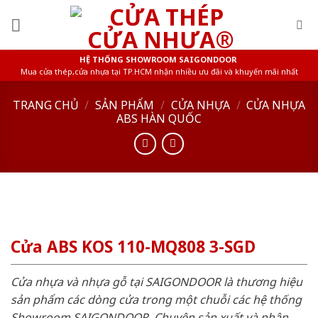
Skip
to
content
HỆ THỐNG SHOWROOM SAIGONDOOR
Mua cửa thép,cửa nhựa tại TP.HCM nhận nhiều ưu đãi và khuyến mãi nhất
TRANG CHỦ
/
SẢN PHẨM
/
CỬA NHỰA
/
CỬA NHỰA
ABS HÀN QUỐC
Cửa ABS KOS 110-MQ808 3-SGD
Cửa nhựa và nhựa gỗ tại SAIGONDOOR là thương hiệu
sản phẩm các dòng cửa trong một chuỗi các hệ thống
Showroom SAIGONDOOR. Chuyên sản xuất và phân