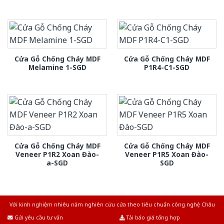
Cửa Gỗ Chống Cháy MDF
Cửa Gỗ Chống Cháy MDF
Melamine 1-SGD
P1R4-C1-SGD
Cửa Gỗ Chống Cháy MDF
Cửa Gỗ Chống Cháy MDF
Veneer P1R2 Xoan Đào-
Veneer P1R5 Xoan Đào-
a-SGD
SGD
Với kinh nghiệm nhiêu năm nghiên cứu cửa theo tiêu chuẩn công nghệ Châu
Âu.Chúng tôi tự tin là nhà sản xuất & cung cấp hàng đầu tại Việt Nam!
Gửi yêu cầu tư vấn
Tải báo giá tổng hợp