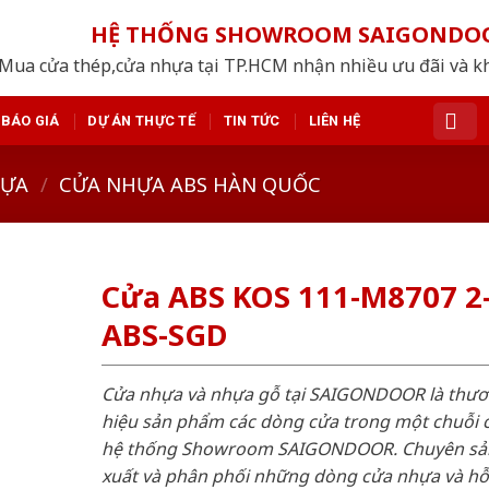
HỆ THỐNG SHOWROOM SAIGONDO
Mua cửa thép,cửa nhựa tại TP.HCM nhận nhiều ưu đãi và k
BÁO GIÁ
DỰ ÁN THỰC TẾ
TIN TỨC
LIÊN HỆ
HỰA
/
CỬA NHỰA ABS HÀN QUỐC
Cửa ABS KOS 111-M8707 2
ABS-SGD
Cửa nhựa và nhựa gỗ tại SAIGONDOOR là thư
hiệu sản phẩm các dòng cửa trong một chuỗi 
hệ thống Showroom SAIGONDOOR. Chuyên sả
xuất và phân phối những dòng cửa nhựa và h