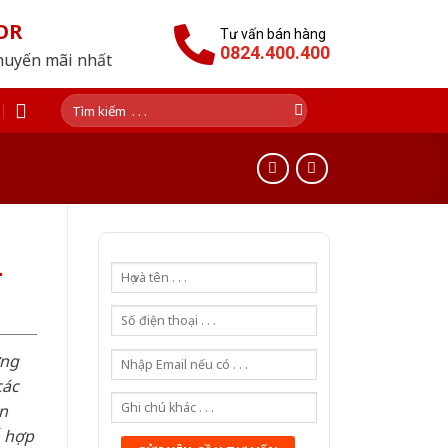
OR
Tư vấn bán hàng
0824.400.400
huyến mãi nhất
Tìm
kiếm:
-
ơng
các
n
ỗ hợp