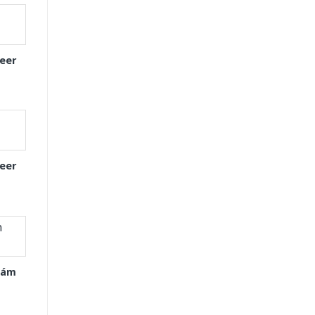
eer
eer
Xám