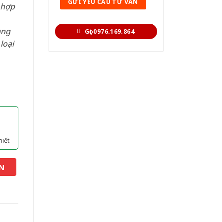
 hợp
àng
Gọi 0976.169.864
loại
hiết
N