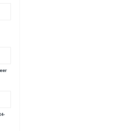
eer
R4-