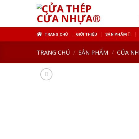
Skip
to
content
TRANG CHỦ
GIỚI THIỆU
SẢN PHẨM
TRANG CHỦ
/
SẢN PHẨM
/
CỬA N