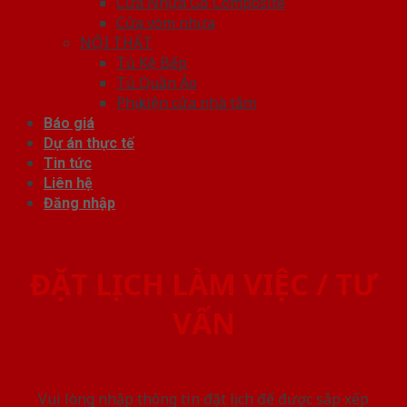
Cửa Nhựa Gỗ Composite
Cửa vòm nhựa
NỘI THẤT
Tủ Kệ Bếp
Tủ Quần Áo
Phụ kiện cửa nhà tắm
Báo giá
Dự án thực tế
Tin tức
Liên hệ
Đăng nhập
ĐẶT LỊCH LÀM VIỆC / TƯ
VẤN
Vui lòng nhập thông tin đặt lịch để được sắp xếp