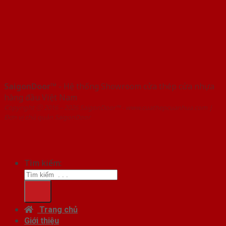
SaigonDoor™
- Hệ thống Showroom cửa thép cửa nhựa
hàng đầu Việt Nam
Copyright ⓒ 2016 – 2026 SaigonDoor™ - www.cuathepcuanhua.com |
Đơn vị chủ quản SaigonDoor
Tìm kiếm:
Trang chủ
Giới thiệu