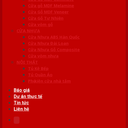
Cửa gỗ MDF Melamine
Cửa Gỗ MDF Veneer
Cửa Gỗ Tự Nhiên
Cửa vòm gỗ
CỬA NHỰA
Cửa Nhựa ABS Hàn Quốc
Cửa Nhựa Đài Loan
Cửa Nhựa Gỗ Composite
Cửa vòm nhựa
NỘI THẤT
Tủ Kệ Bếp
Tủ Quần Áo
Phụ kiện cửa nhà tắm
Báo giá
Dự án thực tế
Tin tức
Liên hệ