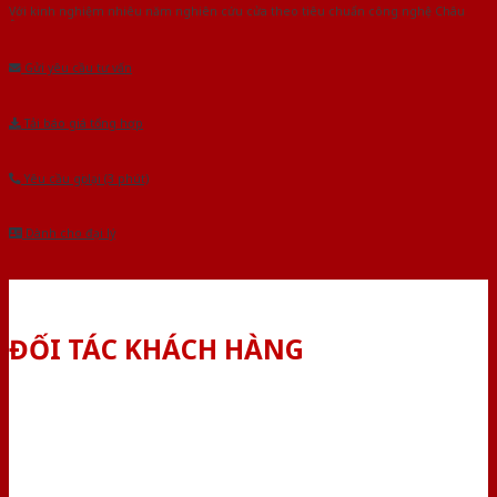
Với kinh nghiệm nhiêu năm nghiên cứu cửa theo tiêu chuẩn công nghệ Châu
Âu.Chúng tôi tự tin là nhà sản xuất & cung cấp hàng đầu tại Việt Nam!
Gửi yêu cầu tư vấn
Tải báo giá tổng hợp
Yêu cầu gọi lại (3 phút)
Dành cho đại lý
ĐỐI TÁC KHÁCH HÀNG