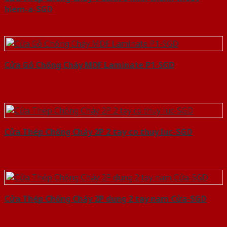
hiem-a-SGD
Cửa Gỗ Chống Cháy MDF Laminate P1-SGD
Cửa Thép Chống Cháy 2P 2 tay co thuy luc-SGD
Cửa Thép Chống Cháy 2P dung 2 tay nam Cửa-SGD