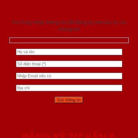
Vui lòng nhập thông tin để đăng ký làm đại lý của
chúng tôi
ĐĂNG KÝ TƯ VẤN &