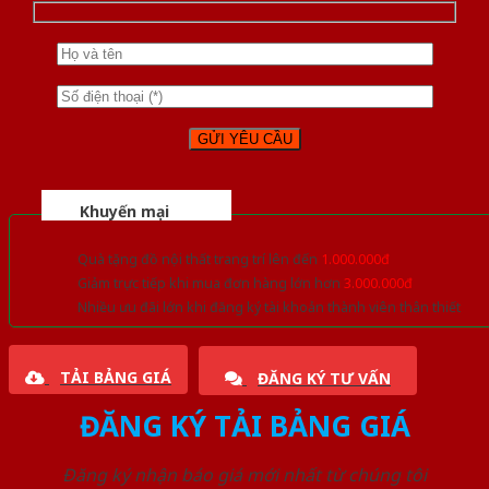
Khuyến mại
Quà tặng đồ nội thất trang trí lên đến
1.000.000đ
Giảm trực tiếp khi mua đơn hàng lớn hơn
3.000.000đ
Nhiều ưu đãi lớn khi đăng ký tài khoản thành viên thân thiết
TẢI BẢNG GIÁ
ĐĂNG KÝ TƯ VẤN
ĐĂNG KÝ TẢI BẢNG GIÁ
Đăng ký nhận báo giá mới nhất từ chúng tôi