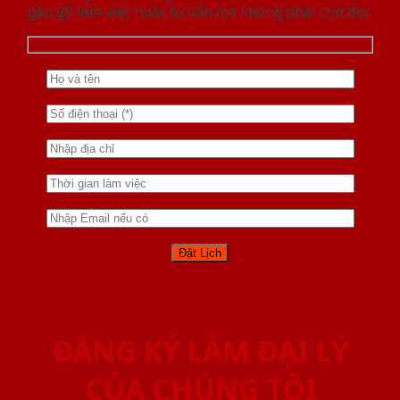
gặp gỡ làm việc hoăc tư vấn mà không phải chờ đợi.
ĐĂNG KÝ LÀM ĐẠI LÝ
CỦA CHÚNG TÔI