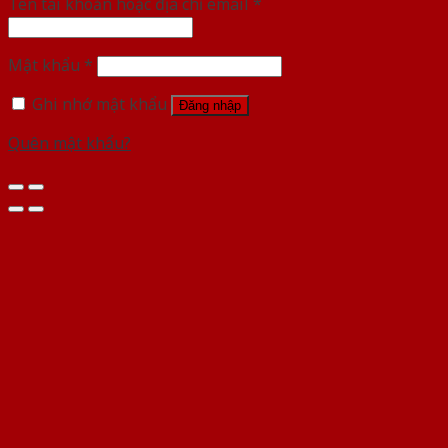
Tên tài khoản hoặc địa chỉ email
*
Mật khẩu
*
Ghi nhớ mật khẩu
Đăng nhập
Quên mật khẩu?