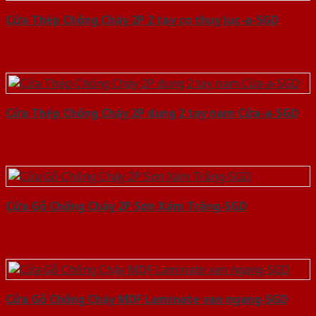
Cửa Thép Chống Cháy 2P 2 tay co thuy luc-a-SGD
Cửa Thép Chống Cháy 2P dung 2 tay nam Cửa-a-SGD
Cửa Gỗ Chống Cháy 2P Sơn Xám Trắng-SGD
Cửa Gỗ Chống Cháy MDF Laminate van ngang-SGD