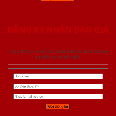
ĐĂNG KÝ NHẬN BÁO GIÁ
Nhập thông tin để nhận được báo giá mới nhât đầy
đủ nhất và chi tiết nhất.