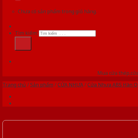
Chưa có sản phẩm trong giỏ hàng.
Tìm kiếm:
HỆ
Mua cửa thép,cửa
Trang chủ
/
Sản phẩm
/
CỬA NHỰA
/
Cửa Nhựa ABS Hàn Q