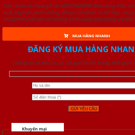
Cửa nhựa và nhựa gỗ tại SAIGONDOOR là thương hiệu s
xuất và phân phối những dòng cửa nhựa và hỗ hợp nhựa ch
SAIGONDOOR còn có những chính sách bán hàng ƯU ĐÃI CAO
MUA HÀNG NHANH
ĐĂNG KÝ MUA HÀNG NHAN
Chúng tôi sẽ liên lạc lại với quý khách trong thời gian
Khuyến mại