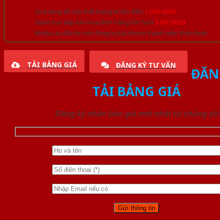
Quà tặng đồ nội thất trang trí lên đến
1.000.000đ
Giảm trực tiếp khi mua đơn hàng lớn hơn
3.000.000đ
Nhiều ưu đãi lớn khi đăng ký tài khoản thành viên thân thiết
TẢI BẢNG GIÁ
ĐĂNG KÝ TƯ VẤN
ĐĂN
TẢI BẢNG GIÁ
Đăng ký nhận báo giá mới nhất từ chúng tôi