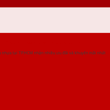
 THỐNG SHOWROOM SAIGONDOOR
 nhựa tại TP.HCM nhận nhiều ưu đãi và khuyến mãi nhất