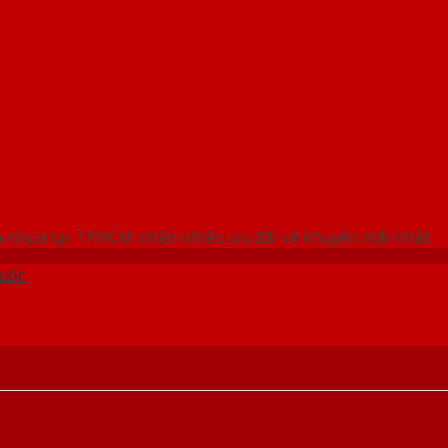
 THỐNG SHOWROOM SAIGONDOOR
 nhựa tại TP.HCM nhận nhiều ưu đãi và khuyến mãi nhất
uốc