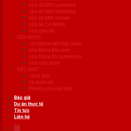
Cửa Gỗ MDF Laminate
Cửa gỗ MDF Melamine
Cửa Gỗ MDF Veneer
Cửa Gỗ Tự Nhiên
Cửa vòm gỗ
CỬA NHỰA
Cửa Nhựa ABS Hàn Quốc
Cửa Nhựa Đài Loan
Cửa Nhựa Gỗ Composite
Cửa vòm nhựa
NỘI THẤT
Tủ Kệ Bếp
Tủ Quần Áo
Phụ kiện cửa nhà tắm
Báo giá
Dự án thực tế
Tin tức
Liên hệ