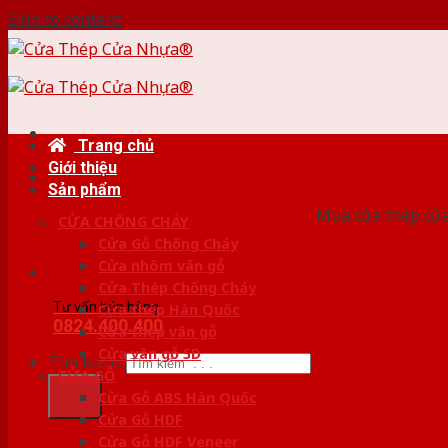
Skip to content
Trang chủ
Giới thiệu
HỆ
Sản phẩm
Mua cửa thép,cửa
CỬA CHỐNG CHÁY
Cửa Gỗ Chống Cháy
Cửa nhôm vân gỗ
Cửa Thép Chống Cháy
Tư vấn bán hàng
Cửa thép Hàn Quốc
0824.400.400
Cửa thép vân gỗ
Cửa vân gỗ 5D
Tìm kiếm:
CỬA GỖ
Cửa Gỗ ABS Hàn Quốc
Cửa Gỗ HDF
Cửa Gỗ HDF Veneer