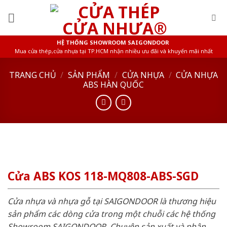
Skip
to
content
HỆ THỐNG SHOWROOM SAIGONDOOR
Mua cửa thép,cửa nhựa tại TP.HCM nhận nhiều ưu đãi và khuyến mãi nhất
TRANG CHỦ
/
SẢN PHẨM
/
CỬA NHỰA
/
CỬA NHỰA
ABS HÀN QUỐC
Cửa ABS KOS 118-MQ808-ABS-SGD
Cửa nhựa và nhựa gỗ tại SAIGONDOOR là thương hiệu
sản phẩm các dòng cửa trong một chuỗi các hệ thống
Showroom SAIGONDOOR. Chuyên sản xuất và phân