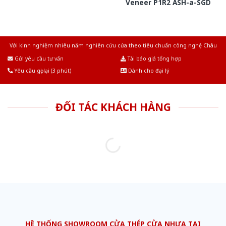
Veneer P1R2 ASH-a-SGD
Với kinh nghiệm nhiêu năm nghiên cứu cửa theo tiêu chuẩn công nghệ Châu
Âu.Chúng tôi tự tin là nhà sản xuất & cung cấp hàng đầu tại Việt Nam!
Gửi yêu cầu tư vấn
Tải báo giá tổng hợp
Yêu cầu gọi lại (3 phút)
Dành cho đại lý
ĐỐI TÁC KHÁCH HÀNG
HỆ THỐNG SHOWROOM CỬA THÉP CỬA NHỰA TẠI