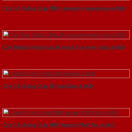
Cửa Gỗ Chống Cháy MDF Laminate van ngang-a-SGD
Cửa Thép Chống Cháy 2P dung 2 tay nam Cửa-a-SGD
Cửa Gỗ Chống Cháy 2P Sơn Xám-a-SGD
Cửa Gỗ Chống Cháy MDF Veneer P1G1 Sồi-a-SGD