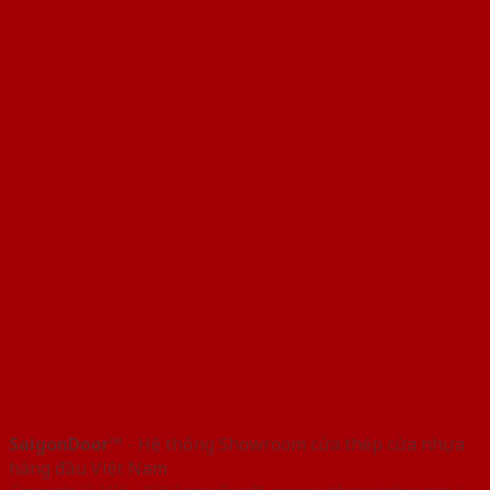
SaigonDoor™
- Hệ thống Showroom cửa thép cửa nhựa
hàng đầu Việt Nam
Copyright ⓒ 2016 – 2026 SaigonDoor™ - www.cuathepcuanhua.com |