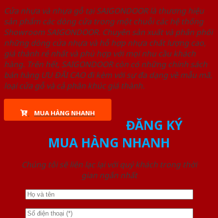
Cửa nhựa và nhựa gỗ tại SAIGONDOOR là thương hiệu
sản phẩm các dòng cửa trong một chuỗi các hệ thống
Showroom SAIGONDOOR. Chuyên sản xuất và phân phối
những dòng cửa nhựa và hỗ hợp nhựa chất lượng cao,
giá thành rẻ nhất và phù hợp với mọi nhu cầu khách
hàng. Trên hết, SAIGONDOOR còn có những chính sách
bán hàng ƯU ĐÃI CAO đi kèm với sự đa dạng về mẫu mã,
loại cửa gỗ và cả phân khúc giá thành.
MUA HÀNG NHANH
ĐĂNG KÝ
MUA HÀNG NHANH
Chúng tôi sẽ liên lạc lại với quý khách trong thời
gian ngắn nhất