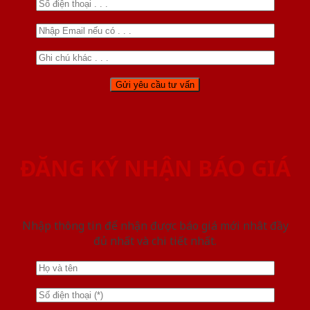
ĐĂNG KÝ NHẬN BÁO GIÁ
Nhập thông tin để nhận được báo giá mới nhât đầy
đủ nhất và chi tiết nhất.