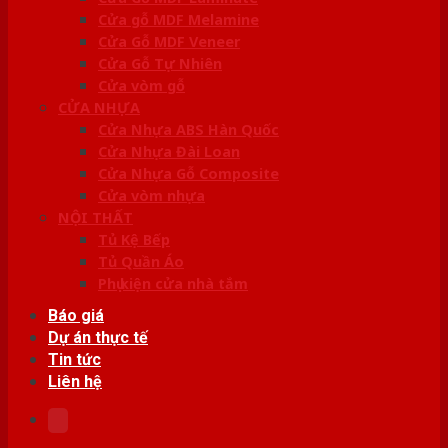
Cửa gỗ MDF Melamine
Cửa Gỗ MDF Veneer
Cửa Gỗ Tự Nhiên
Cửa vòm gỗ
CỬA NHỰA
Cửa Nhựa ABS Hàn Quốc
Cửa Nhựa Đài Loan
Cửa Nhựa Gỗ Composite
Cửa vòm nhựa
NỘI THẤT
Tủ Kệ Bếp
Tủ Quần Áo
Phụ kiện cửa nhà tắm
Báo giá
Dự án thực tế
Tin tức
Liên hệ