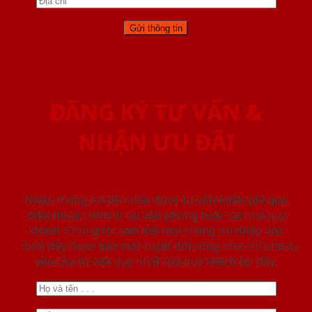
ĐĂNG KÝ TƯ VẤN &
NHẬN ƯU ĐÃI
Nhập thông tin để nhận được tư vấn miễn phí qua
điện thoại / email/ tại văn phòng hoặc tại nhà quý
khách. Chúng tôi cam kết mọi thông tin nhập vào
dưới đây được bảo mật tuyệt đối cũng như chỉ phục vụ
yêu cầu tư vấn duy nhất của quý khách tại đây.