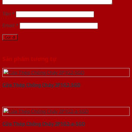
Tên
*
Email
*
Sản phẩm tương tự
Cửa Thép Chống Cháy 2P1G2-SGD
Cửa Thép Chống Cháy 2P1G2-a-SGD