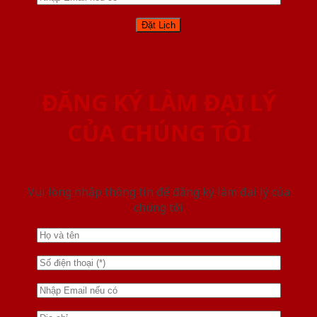
ĐĂNG KÝ LÀM ĐẠI LÝ
CỦA CHÚNG TÔI
Vui lòng nhập thông tin để đăng ký làm đại lý của
chúng tôi