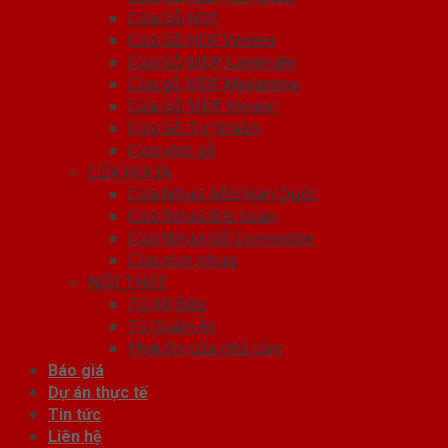
Cửa Gỗ HDF
Cửa Gỗ HDF Veneer
Cửa Gỗ MDF Laminate
Cửa gỗ MDF Melamine
Cửa Gỗ MDF Veneer
Cửa Gỗ Tự Nhiên
Cửa vòm gỗ
CỬA NHỰA
Cửa Nhựa ABS Hàn Quốc
Cửa Nhựa Đài Loan
Cửa Nhựa Gỗ Composite
Cửa vòm nhựa
NỘI THẤT
Tủ Kệ Bếp
Tủ Quần Áo
Phụ kiện cửa nhà tắm
Báo giá
Dự án thực tế
Tin tức
Liên hệ