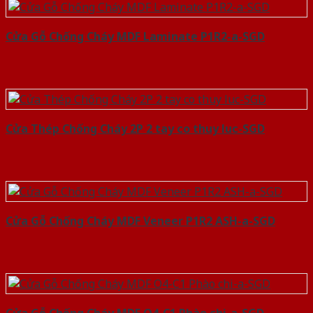
Cửa Gỗ Chống Cháy MDF Laminate P1R2-a-SGD
Cửa Thép Chống Cháy 2P 2 tay co thuy luc-SGD
Cửa Gỗ Chống Cháy MDF Veneer P1R2 ASH-a-SGD
Cửa Gỗ Chống Cháy MDF O4-C1 Phào chi-a-SGD