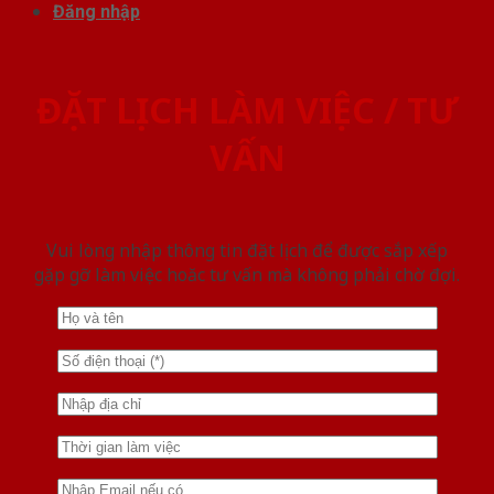
Đăng nhập
ĐẶT LỊCH LÀM VIỆC / TƯ
VẤN
Vui lòng nhập thông tin đặt lịch để được sắp xếp
gặp gỡ làm việc hoăc tư vấn mà không phải chờ đợi.