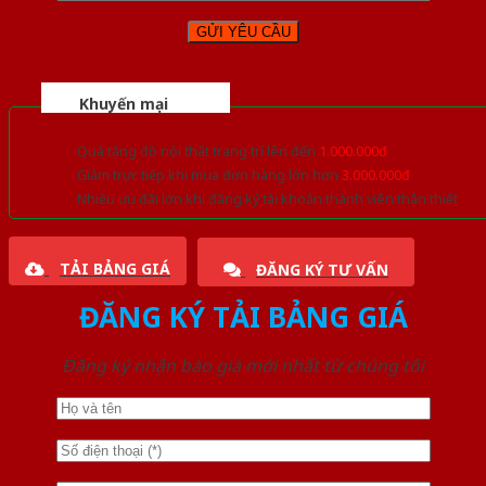
Khuyến mại
Quà tặng đồ nội thất trang trí lên đến
1.000.000đ
Giảm trực tiếp khi mua đơn hàng lớn hơn
3.000.000đ
Nhiều ưu đãi lớn khi đăng ký tài khoản thành viên thân thiết
TẢI BẢNG GIÁ
ĐĂNG KÝ TƯ VẤN
ĐĂNG KÝ TẢI BẢNG GIÁ
Đăng ký nhận báo giá mới nhất từ chúng tôi