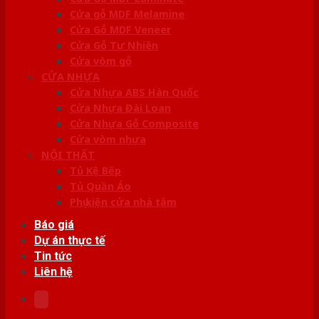
Cửa gỗ MDF Melamine
Cửa Gỗ MDF Veneer
Cửa Gỗ Tự Nhiên
Cửa vòm gỗ
CỬA NHỰA
Cửa Nhựa ABS Hàn Quốc
Cửa Nhựa Đài Loan
Cửa Nhựa Gỗ Composite
Cửa vòm nhựa
NỘI THẤT
Tủ Kệ Bếp
Tủ Quần Áo
Phụ kiện cửa nhà tắm
Báo giá
Dự án thực tế
Tin tức
Liên hệ