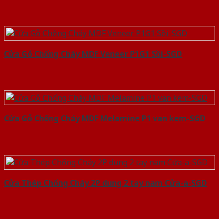
Cửa Gỗ Chống Cháy MDF Veneer P1G1 Sồi-SGD
Cửa Gỗ Chống Cháy MDF Melamine P1 van kem-SGD
Cửa Thép Chống Cháy 2P dung 2 tay nam Cửa-a-SGD