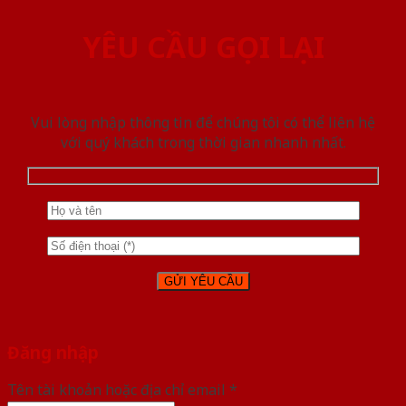
YÊU CẦU GỌI LẠI
Vui lòng nhập thông tin để chúng tôi có thể liên hệ
với quý khách trong thời gian nhanh nhất.
Đăng nhập
Tên tài khoản hoặc địa chỉ email
*