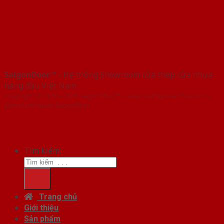
SaigonDoor™
- Hệ thống Showroom cửa thép cửa nhựa
hàng đầu Việt Nam
Copyright ⓒ 2016 – 2026 SaigonDoor™ - www.cuathepcuanhua.com |
Đơn vị chủ quản SaigonDoor
Tìm kiếm:
Trang chủ
Giới thiệu
Sản phẩm