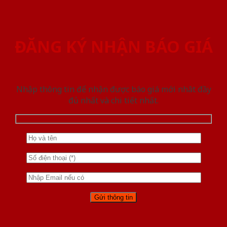
ĐĂNG KÝ NHẬN BÁO GIÁ
Nhập thông tin để nhận được báo giá mới nhât đầy
đủ nhất và chi tiết nhất.