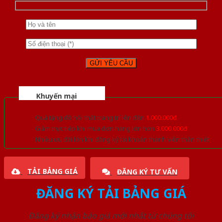
Khuyến mại
Quà tặng đồ nội thất trang trí lên đến
1.000.000đ
Giảm trực tiếp khi mua đơn hàng lớn hơn
3.000.000đ
Nhiều ưu đãi lớn khi đăng ký tài khoản thành viên thân thiết
TẢI BẢNG GIÁ
ĐĂNG KÝ TƯ VẤN
ĐĂNG KÝ TẢI BẢNG GIÁ
Đăng ký nhận báo giá mới nhất từ chúng tôi