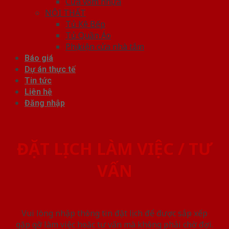
Cửa vòm nhựa
NỘI THẤT
Tủ Kệ Bếp
Tủ Quần Áo
Phụ kiện cửa nhà tắm
Báo giá
Dự án thực tế
Tin tức
Liên hệ
Đăng nhập
ĐẶT LỊCH LÀM VIỆC / TƯ
VẤN
Vui lòng nhập thông tin đặt lịch để được sắp xếp
gặp gỡ làm việc hoăc tư vấn mà không phải chờ đợi.