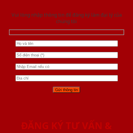
Vui lòng nhập thông tin để đăng ký làm đại lý của
chúng tôi
ĐĂNG KÝ TƯ VẤN &