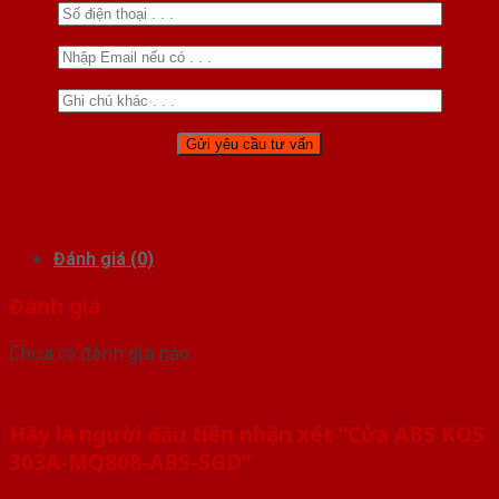
Đánh giá (0)
Đánh giá
Chưa có đánh giá nào.
Hãy là người đầu tiên nhận xét “Cửa ABS KOS
303A-MQ808-ABS-SGD”