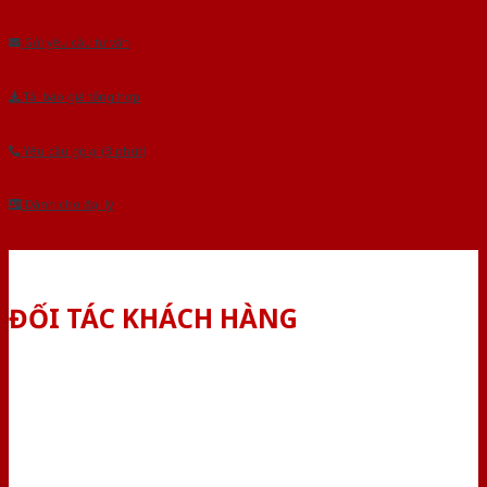
Âu.Chúng tôi tự tin là nhà sản xuất & cung cấp hàng đầu tại Việt Nam!
Gửi yêu cầu tư vấn
Tải báo giá tổng hợp
Yêu cầu gọi lại (3 phút)
Dành cho đại lý
ĐỐI TÁC KHÁCH HÀNG