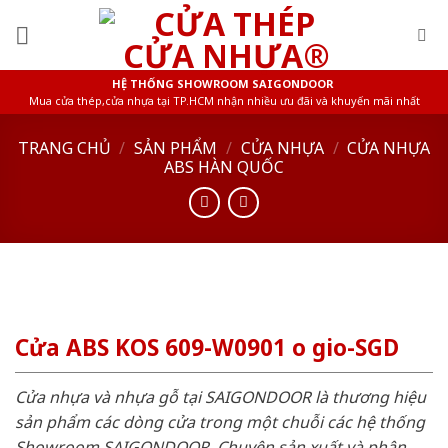
Skip
to
content
HỆ THỐNG SHOWROOM SAIGONDOOR
Mua cửa thép,cửa nhựa tại TP.HCM nhận nhiều ưu đãi và khuyến mãi nhất
TRANG CHỦ
/
SẢN PHẨM
/
CỬA NHỰA
/
CỬA NHỰA
ABS HÀN QUỐC
Cửa ABS KOS 609-W0901 o gio-SGD
Cửa nhựa và nhựa gỗ tại SAIGONDOOR là thương hiệu
sản phẩm các dòng cửa trong một chuỗi các hệ thống
Showroom SAIGONDOOR. Chuyên sản xuất và phân