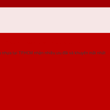
 THỐNG SHOWROOM SAIGONDOOR
 nhựa tại TP.HCM nhận nhiều ưu đãi và khuyến mãi nhất