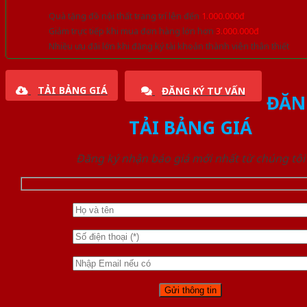
Quà tặng đồ nội thất trang trí lên đến
1.000.000đ
Giảm trực tiếp khi mua đơn hàng lớn hơn
3.000.000đ
Nhiều ưu đãi lớn khi đăng ký tài khoản thành viên thân thiết
TẢI BẢNG GIÁ
ĐĂNG KÝ TƯ VẤN
ĐĂN
TẢI BẢNG GIÁ
Đăng ký nhận báo giá mới nhất từ chúng tôi