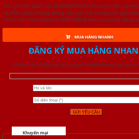
Cửa gỗ Hàn Quốc tại SAIGONDOOR là thương hiệu sản p
và phân phối những dòng cửa gỗ chất lượng cao, giá thà
chính sách bán hàng ƯU ĐÃI CAO đi kèm với sự đa dạng về
MUA HÀNG NHANH
ĐĂNG KÝ MUA HÀNG NHAN
Chúng tôi sẽ liên lạc lại với quý khách trong thời gian
Khuyến mại