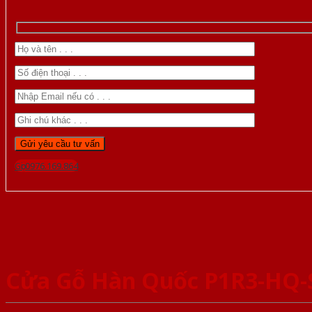
Gọi 0976.169.864
Cửa Gỗ Hàn Quốc P1R3-HQ