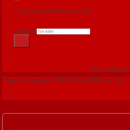
Chưa có sản phẩm trong giỏ hàng.
Tìm kiếm:
HỆ
Mua cửa thép,cửa
Trang chủ
/
Sản phẩm
/
CỬA GỖ
/
Cửa Gỗ ABS Hàn Quốc