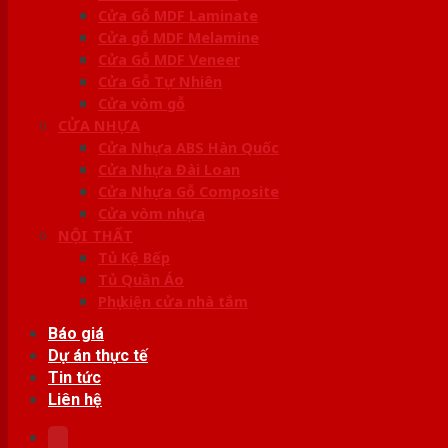
Cửa Gỗ MDF Laminate
Cửa gỗ MDF Melamine
Cửa Gỗ MDF Veneer
Cửa Gỗ Tự Nhiên
Cửa vòm gỗ
CỬA NHỰA
Cửa Nhựa ABS Hàn Quốc
Cửa Nhựa Đài Loan
Cửa Nhựa Gỗ Composite
Cửa vòm nhựa
NỘI THẤT
Tủ Kệ Bếp
Tủ Quần Áo
Phụ kiện cửa nhà tắm
Báo giá
Dự án thực tế
Tin tức
Liên hệ