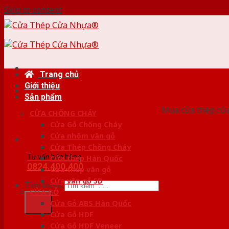
Skip to content
Trang chủ
Giới thiệu
HỆ
Sản phẩm
Mua cửa thép,cửa
CỬA CHỐNG CHÁY
Cửa Gỗ Chống Cháy
Cửa nhôm vân gỗ
Cửa Thép Chống Cháy
Tư vấn bán hàng
Cửa thép Hàn Quốc
0824.400.400
Cửa thép vân gỗ
Cửa vân gỗ 5D
Tìm kiếm:
CỬA GỖ
Cửa Gỗ ABS Hàn Quốc
Cửa Gỗ HDF
Cửa Gỗ HDF Veneer