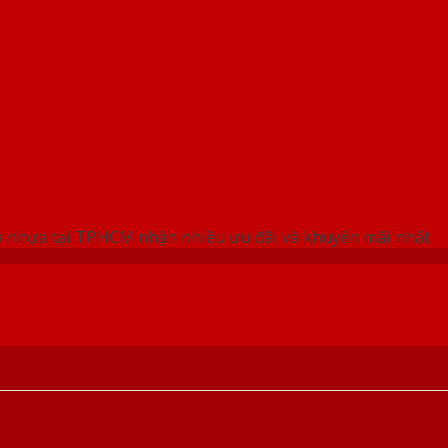
 THỐNG SHOWROOM SAIGONDOOR
 nhựa tại TP.HCM nhận nhiều ưu đãi và khuyến mãi nhất