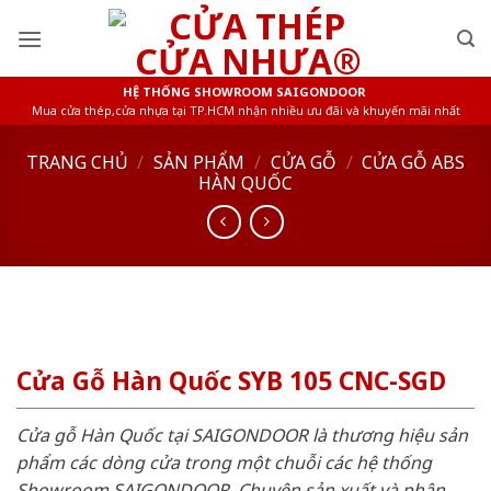
Skip
to
content
HỆ THỐNG SHOWROOM SAIGONDOOR
Mua cửa thép,cửa nhựa tại TP.HCM nhận nhiều ưu đãi và khuyến mãi nhất
TRANG CHỦ
/
SẢN PHẨM
/
CỬA GỖ
/
CỬA GỖ ABS
HÀN QUỐC
Cửa Gỗ Hàn Quốc SYB 105 CNC-SGD
Cửa gỗ Hàn Quốc tại SAIGONDOOR là thương hiệu sản
phẩm các dòng cửa trong một chuỗi các hệ thống
Showroom SAIGONDOOR. Chuyên sản xuất và phân