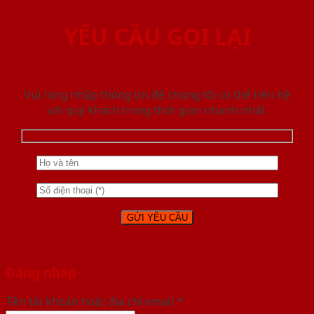
YÊU CẦU GỌI LẠI
Vui lòng nhập thông tin để chúng tôi có thể liên hệ
với quý khách trong thời gian nhanh nhất.
Đăng nhập
Tên tài khoản hoặc địa chỉ email
*