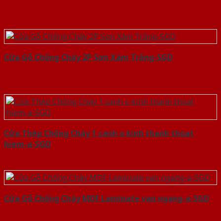
Cửa Gỗ Chống Cháy 2P Sơn Xám Trắng-SGD
Cửa Thép Chống Cháy 1 canh o kinh thanh thoat
hiem-a-SGD
Cửa Gỗ Chống Cháy MDF Laminate van ngang-a-SGD