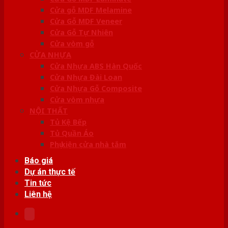
Cửa gỗ MDF Melamine
Cửa Gỗ MDF Veneer
Cửa Gỗ Tự Nhiên
Cửa vòm gỗ
CỬA NHỰA
Cửa Nhựa ABS Hàn Quốc
Cửa Nhựa Đài Loan
Cửa Nhựa Gỗ Composite
Cửa vòm nhựa
NỘI THẤT
Tủ Kệ Bếp
Tủ Quần Áo
Phụ kiện cửa nhà tắm
Báo giá
Dự án thực tế
Tin tức
Liên hệ