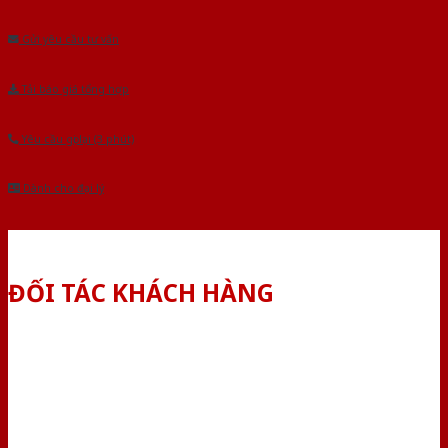
Âu.Chúng tôi tự tin là nhà sản xuất & cung cấp hàng đầu tại Việt Nam!
Gửi yêu cầu tư vấn
Tải báo giá tổng hợp
Yêu cầu gọi lại (3 phút)
Dành cho đại lý
ĐỐI TÁC KHÁCH HÀNG