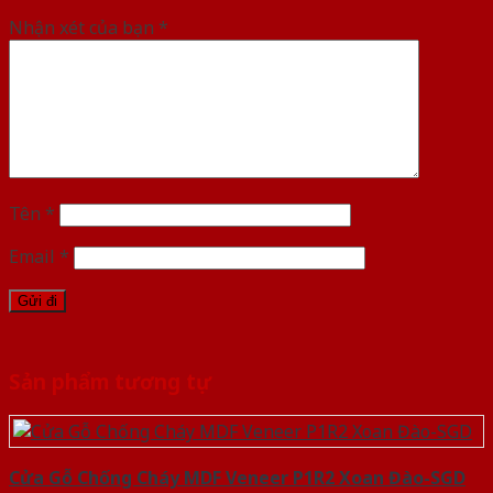
Nhận xét của bạn
*
Tên
*
Email
*
Sản phẩm tương tự
Cửa Gỗ Chống Cháy MDF Veneer P1R2 Xoan Đào-SGD