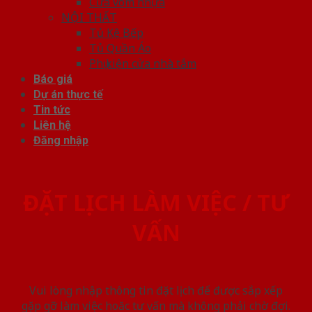
Cửa vòm nhựa
NỘI THẤT
Tủ Kệ Bếp
Tủ Quần Áo
Phụ kiện cửa nhà tắm
Báo giá
Dự án thực tế
Tin tức
Liên hệ
Đăng nhập
ĐẶT LỊCH LÀM VIỆC / TƯ
VẤN
Vui lòng nhập thông tin đặt lịch để được sắp xếp
gặp gỡ làm việc hoăc tư vấn mà không phải chờ đợi.