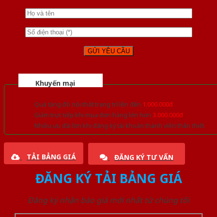
Khuyến mại
Quà tặng đồ nội thất trang trí lên đến
1.000.000đ
Giảm trực tiếp khi mua đơn hàng lớn hơn
3.000.000đ
Nhiều ưu đãi lớn khi đăng ký tài khoản thành viên thân thiết
TẢI BẢNG GIÁ
ĐĂNG KÝ TƯ VẤN
ĐĂNG KÝ TẢI BẢNG GIÁ
Đăng ký nhận báo giá mới nhất từ chúng tôi