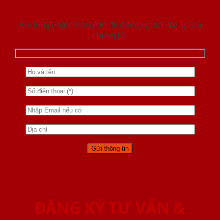
Vui lòng nhập thông tin để đăng ký làm đại lý của
chúng tôi
ĐĂNG KÝ TƯ VẤN &