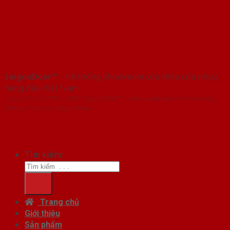
SaigonDoor™
- Hệ thống Showroom cửa thép cửa nhựa
hàng đầu Việt Nam
Copyright ⓒ 2016 – 2026 SaigonDoor™ - www.cuathepcuanhua.com |
Đơn vị chủ quản SaigonDoor
Tìm kiếm:
Trang chủ
Giới thiệu
Sản phẩm