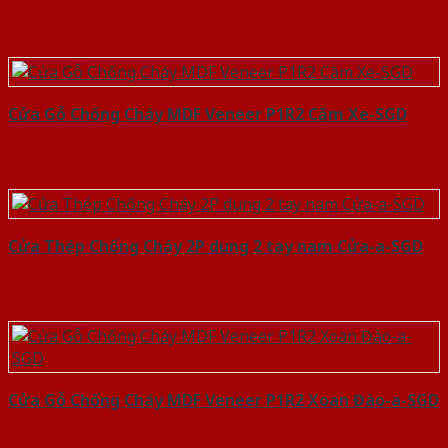
Cửa Gỗ Chống Cháy MDF Veneer P1R2 Căm Xe-SGD
Cửa Thép Chống Cháy 2P dung 2 tay nam Cửa-a-SGD
Cửa Gỗ Chống Cháy MDF Veneer P1R2 Xoan Đào-a-SGD