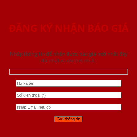
ĐĂNG KÝ NHẬN BÁO GIÁ
Nhập thông tin để nhận được báo giá mới nhât đầy
đủ nhất và chi tiết nhất.