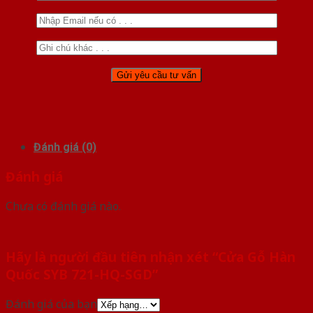
Đánh giá (0)
Đánh giá
Chưa có đánh giá nào.
Hãy là người đầu tiên nhận xét “Cửa Gỗ Hàn
Quốc SYB 721-HQ-SGD”
Đánh giá của bạn