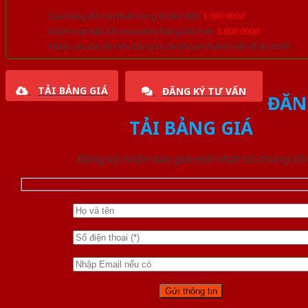
Quà tặng đồ nội thất trang trí lên đến
1.000.000đ
Giảm trực tiếp khi mua đơn hàng lớn hơn
3.000.000đ
Nhiều ưu đãi lớn khi đăng ký tài khoản thành viên thân thiết
TẢI BẢNG GIÁ
ĐĂNG KÝ TƯ VẤN
ĐĂN
TẢI BẢNG GIÁ
Đăng ký nhận báo giá mới nhất từ chúng tôi