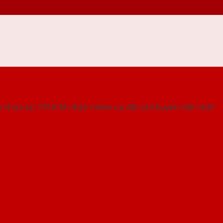
 THỐNG SHOWROOM SAIGONDOOR
 nhựa tại TP.HCM nhận nhiều ưu đãi và khuyến mãi nhất