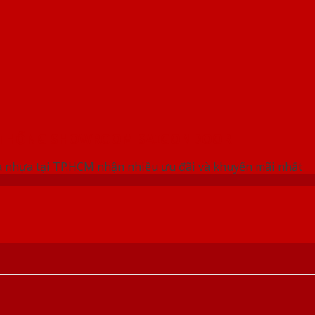
 THỐNG SHOWROOM SAIGONDOOR
 nhựa tại TP.HCM nhận nhiều ưu đãi và khuyến mãi nhất