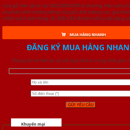
Cửa gỗ Hàn Quốc tại SAIGONDOOR là thương hiệu sản p
và phân phối những dòng cửa gỗ chất lượng cao, giá thà
chính sách bán hàng ƯU ĐÃI CAO đi kèm với sự đa dạng về
MUA HÀNG NHANH
ĐĂNG KÝ MUA HÀNG NHAN
Chúng tôi sẽ liên lạc lại với quý khách trong thời gian
Khuyến mại