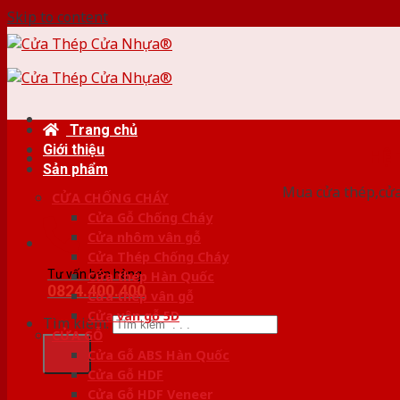
Skip to content
Trang chủ
Giới thiệu
HỆ
Sản phẩm
Mua cửa thép,cửa
CỬA CHỐNG CHÁY
Cửa Gỗ Chống Cháy
Cửa nhôm vân gỗ
Cửa Thép Chống Cháy
Tư vấn bán hàng
Cửa thép Hàn Quốc
0824.400.400
Cửa thép vân gỗ
Cửa vân gỗ 5D
Tìm kiếm:
CỬA GỖ
Cửa Gỗ ABS Hàn Quốc
Cửa Gỗ HDF
Cửa Gỗ HDF Veneer