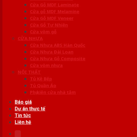
Cửa Gỗ MDF Laminate
Cửa gỗ MDF Melamine
Cửa Gỗ MDF Veneer
Cửa Gỗ Tự Nhiên
Cửa vòm gỗ
CỬA NHỰA
Cửa Nhựa ABS Hàn Quốc
Cửa Nhựa Đài Loan
Cửa Nhựa Gỗ Composite
Cửa vòm nhựa
NỘI THẤT
Tủ Kệ Bếp
Tủ Quần Áo
Phụ kiện cửa nhà tắm
Báo giá
Dự án thực tế
Tin tức
Liên hệ