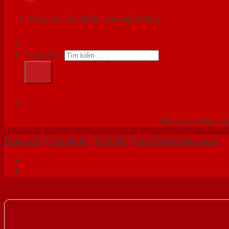
Chưa có sản phẩm trong giỏ hàng.
Tìm kiếm:
HỆ
Mua cửa thép,cửa
Trang chủ
/
Sản phẩm
/
CỬA GỖ
/
Cửa Gỗ ABS Hàn Quốc