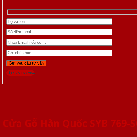
Gọi 0976.169.864
Cửa Gỗ Hàn Quốc SYB 769-