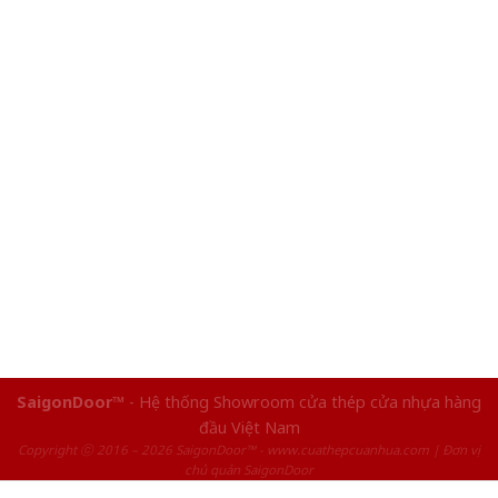
SaigonDoor™
- Hệ thống Showroom cửa thép cửa nhựa hàng
đầu Việt Nam
Copyright ⓒ 2016 – 2026 SaigonDoor™ - www.cuathepcuanhua.com | Đơn vị
chủ quản SaigonDoor