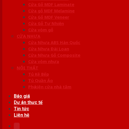
Cửa Gỗ MDF Laminate
Cửa gỗ MDF Melamine
Cửa Gỗ MDF Veneer
Cửa Gỗ Tự Nhiên
Cửa vòm gỗ
CỬA NHỰA
Cửa Nhựa ABS Hàn Quốc
Cửa Nhựa Đài Loan
Cửa Nhựa Gỗ Composite
Cửa vòm nhựa
NỘI THẤT
Tủ Kệ Bếp
Tủ Quần Áo
Phụ kiện cửa nhà tắm
Báo giá
Dự án thực tế
Tin tức
Liên hệ