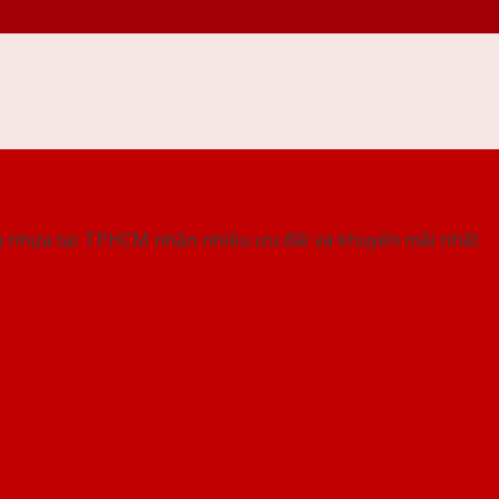
 THỐNG SHOWROOM SAIGONDOOR
 nhựa tại TP.HCM nhận nhiều ưu đãi và khuyến mãi nhất