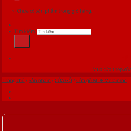
Chưa có sản phẩm trong giỏ hàng.
Tìm kiếm:
HỆ
Mua cửa thép,cửa
Trang chủ
/
Sản phẩm
/
CỬA GỖ
/
Cửa gỗ MDF Melamine