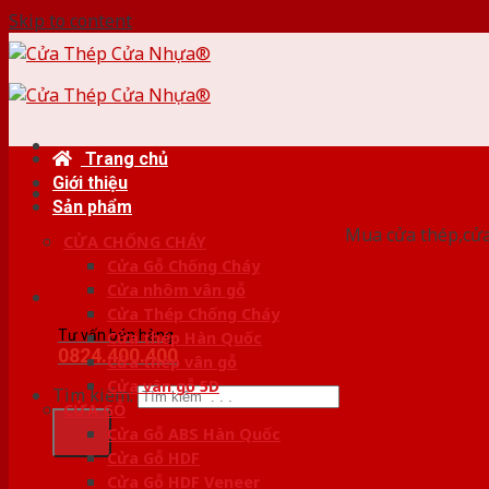
Skip to content
Trang chủ
Giới thiệu
HỆ
Sản phẩm
Mua cửa thép,cửa
CỬA CHỐNG CHÁY
Cửa Gỗ Chống Cháy
Cửa nhôm vân gỗ
Cửa Thép Chống Cháy
Tư vấn bán hàng
Cửa thép Hàn Quốc
0824.400.400
Cửa thép vân gỗ
Cửa vân gỗ 5D
Tìm kiếm:
CỬA GỖ
Cửa Gỗ ABS Hàn Quốc
Cửa Gỗ HDF
Cửa Gỗ HDF Veneer