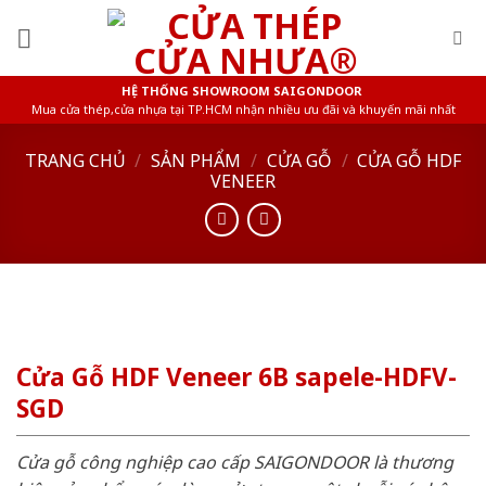
Skip
to
content
HỆ THỐNG SHOWROOM SAIGONDOOR
Mua cửa thép,cửa nhựa tại TP.HCM nhận nhiều ưu đãi và khuyến mãi nhất
TRANG CHỦ
/
SẢN PHẨM
/
CỬA GỖ
/
CỬA GỖ HDF
VENEER
Cửa Gỗ HDF Veneer 6B sapele-HDFV-
SGD
Cửa gỗ công nghiệp cao cấp SAIGONDOOR là thương