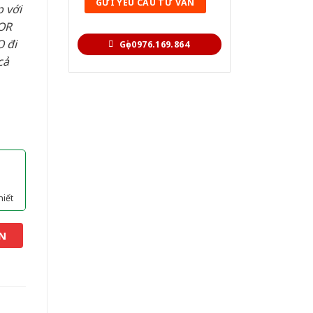
 với
OR
 đi
Gọi 0976.169.864
cả
hiết
N