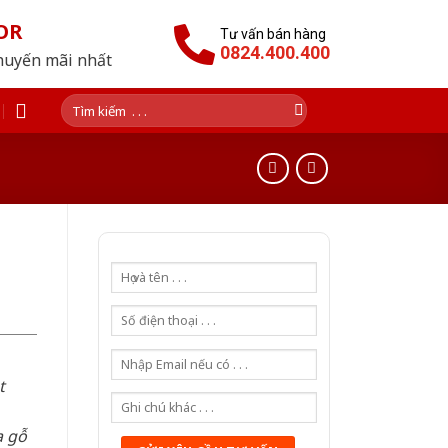
OR
Tư vấn bán hàng
0824.400.400
huyến mãi nhất
Tìm
kiếm:
t
a gỗ