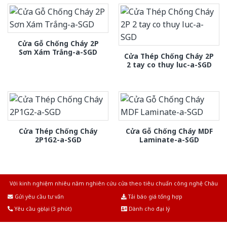
Cửa Gỗ Chống Cháy 2P
Sơn Xám Trắng-a-SGD
Cửa Thép Chống Cháy 2P
2 tay co thuy luc-a-SGD
Cửa Thép Chống Cháy
Cửa Gỗ Chống Cháy MDF
2P1G2-a-SGD
Laminate-a-SGD
Với kinh nghiệm nhiêu năm nghiên cứu cửa theo tiêu chuẩn công nghệ Châu
Âu.Chúng tôi tự tin là nhà sản xuất & cung cấp hàng đầu tại Việt Nam!
Gửi yêu cầu tư vấn
Tải báo giá tổng hợp
Yêu cầu gọi lại (3 phút)
Dành cho đại lý