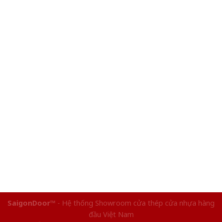
SaigonDoor™
- Hệ thống Showroom cửa thép cửa nhựa hàng
đầu Việt Nam