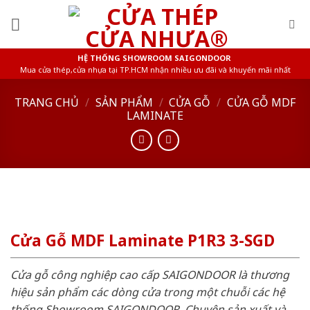
Skip
to
content
HỆ THỐNG SHOWROOM SAIGONDOOR
Mua cửa thép,cửa nhựa tại TP.HCM nhận nhiều ưu đãi và khuyến mãi nhất
TRANG CHỦ
/
SẢN PHẨM
/
CỬA GỖ
/
CỬA GỖ MDF
LAMINATE
Cửa Gỗ MDF Laminate P1R3 3-SGD
Cửa gỗ công nghiệp cao cấp SAIGONDOOR là thương
hiệu sản phẩm các dòng cửa trong một chuỗi các hệ
thống Showroom SAIGONDOOR. Chuyên sản xuất và