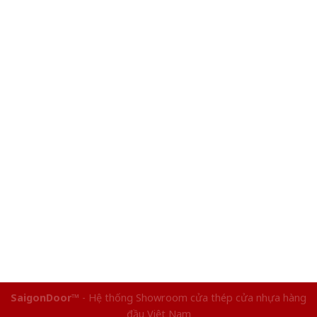
SaigonDoor™
- Hệ thống Showroom cửa thép cửa nhựa hàng
đầu Việt Nam