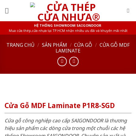
Skip
to
content
HỆ THỐNG SHOWROOM SAIGONDOOR
Mua cửa thép,cửa nhựa tại TP.HCM nhận nhiều ưu đãi và khuyến mãi nhất
TRANG CHỦ
/
SẢN PHẨM
/
CỬA GỖ
/
CỬA GỖ MDF
LAMINATE
Cửa Gỗ MDF Laminate P1R8-SGD
Cửa gỗ công nghiệp cao cấp SAIGONDOOR là thương
hiệu sản phẩm các dòng cửa trong một chuỗi các hệ
thống Showroom SAIGONDOOR. Chuyên sản xuất và