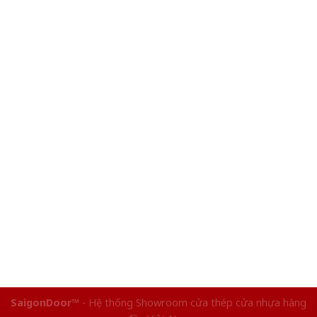
SaigonDoor™
- Hệ thống Showroom cửa thép cửa nhựa hàng