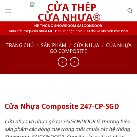
Skip
to
content
HỆ THỐNG SHOWROOM SAIGONDOOR
Mua cửa thép,cửa nhựa tại TP.HCM nhận nhiều ưu đãi và khuyến mãi nhất
TRANG CHỦ
/
SẢN PHẨM
/
CỬA NHỰA
/
CỬA NHỰA
GỖ COMPOSITE
Cửa Nhựa Composite 247-CP-SGD
Cửa nhựa và nhựa gỗ tại SAIGONDOOR là thương hiệu
sản phẩm các dòng cửa trong một chuỗi các hệ thống
Showroom SAIGONDOOR. Chuyên sản xuất và phân