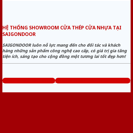
HỆ THỐNG SHOWROOM CỬA THÉP CỬA NHỰA TẠI
SAIGONDOOR
SAIGONDOOR luôn nỗ lực mang đến cho đối tác và khách
hàng những sản phẩm công nghệ cao cấp, có giá trị gia tăng
tiện ích, sáng tạo cho cộng đồng một tương lai tốt đẹp hơn!
www.cuathepcuanhua.com
Tổng đài tư vấn miễn phí: 0824.400.400