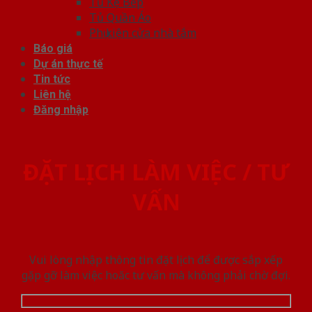
Tủ Kệ Bếp
Tủ Quần Áo
Phụ kiện cửa nhà tắm
Báo giá
Dự án thực tế
Tin tức
Liên hệ
Đăng nhập
ĐẶT LỊCH LÀM VIỆC / TƯ
VẤN
Vui lòng nhập thông tin đặt lịch để được sắp xếp
gặp gỡ làm việc hoăc tư vấn mà không phải chờ đợi.