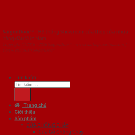
SaigonDoor™
- Hệ thống Showroom cửa thép cửa nhựa
hàng đầu Việt Nam
Copyright ⓒ 2016 – 2026 SaigonDoor™ - www.cuathepcuanhua.com |
Đơn vị chủ quản SaigonDoor
Tìm kiếm:
Trang chủ
Giới thiệu
Sản phẩm
CỬA CHỐNG CHÁY
Cửa Gỗ Chống Cháy