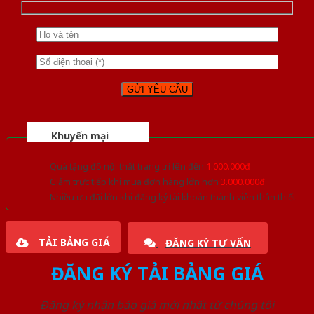
Khuyến mại
Quà tặng đồ nội thất trang trí lên đến
1.000.000đ
Giảm trực tiếp khi mua đơn hàng lớn hơn
3.000.000đ
Nhiều ưu đãi lớn khi đăng ký tài khoản thành viên thân thiết
TẢI BẢNG GIÁ
ĐĂNG KÝ TƯ VẤN
ĐĂNG KÝ TẢI BẢNG GIÁ
Đăng ký nhận báo giá mới nhất từ chúng tôi