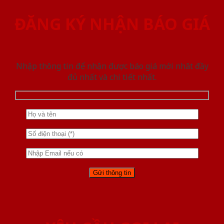
ĐĂNG KÝ NHẬN BÁO GIÁ
Nhập thông tin để nhận được báo giá mới nhât đầy
đủ nhất và chi tiết nhất.