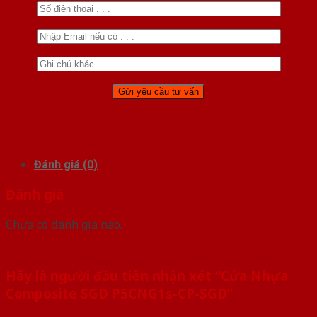
Đánh giá (0)
Đánh giá
Chưa có đánh giá nào.
Hãy là người đầu tiên nhận xét “Cửa Nhựa
Composite SGD P5CNG1s-CP-SGD”