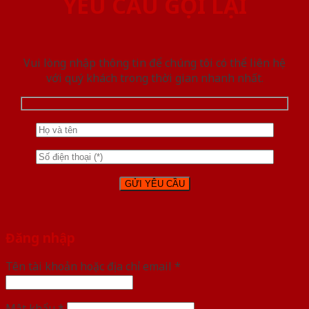
YÊU CẦU GỌI LẠI
Vui lòng nhập thông tin để chúng tôi có thể liên hệ
với quý khách trong thời gian nhanh nhất.
Đăng nhập
Tên tài khoản hoặc địa chỉ email
*
Mật khẩu
*