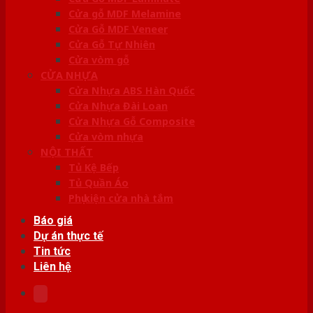
Cửa gỗ MDF Melamine
Cửa Gỗ MDF Veneer
Cửa Gỗ Tự Nhiên
Cửa vòm gỗ
CỬA NHỰA
Cửa Nhựa ABS Hàn Quốc
Cửa Nhựa Đài Loan
Cửa Nhựa Gỗ Composite
Cửa vòm nhựa
NỘI THẤT
Tủ Kệ Bếp
Tủ Quần Áo
Phụ kiện cửa nhà tắm
Báo giá
Dự án thực tế
Tin tức
Liên hệ