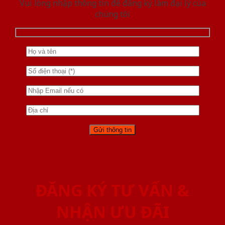
Vui lòng nhập thông tin để đăng ký làm đại lý của
chúng tôi
ĐĂNG KÝ TƯ VẤN &
NHẬN ƯU ĐÃI