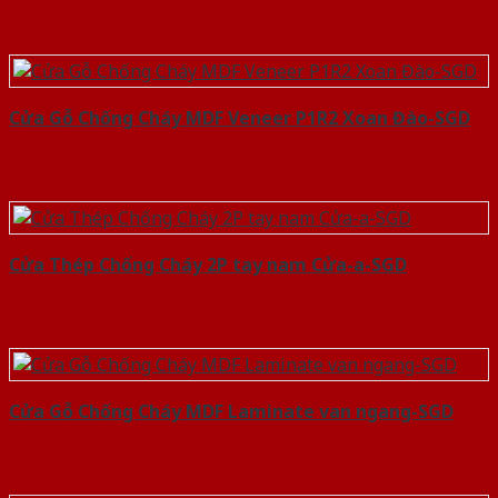
Cửa Gỗ Chống Cháy MDF Veneer P1R2 Xoan Đào-SGD
Cửa Thép Chống Cháy 2P tay nam Cửa-a-SGD
Cửa Gỗ Chống Cháy MDF Laminate van ngang-SGD