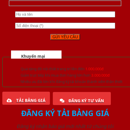
Khuyến mại
Quà tặng đồ nội thất trang trí lên đến
1.000.000đ
Giảm trực tiếp khi mua đơn hàng lớn hơn
3.000.000đ
Nhiều ưu đãi lớn khi đăng ký tài khoản thành viên thân thiết
TẢI BẢNG GIÁ
ĐĂNG KÝ TƯ VẤN
ĐĂNG KÝ TẢI BẢNG GIÁ
Đăng ký nhận báo giá mới nhất từ chúng tôi