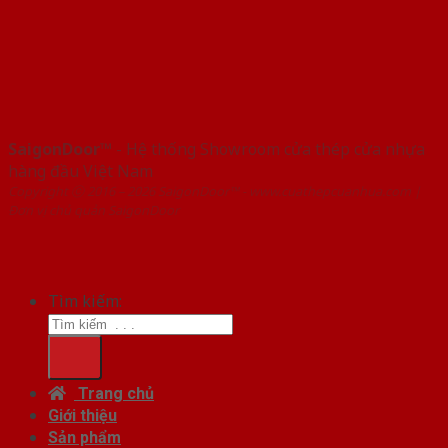
SaigonDoor™
- Hệ thống Showroom cửa thép cửa nhựa
hàng đầu Việt Nam
Copyright ⓒ 2016 – 2026 SaigonDoor™ - www.cuathepcuanhua.com |
Đơn vị chủ quản SaigonDoor
Tìm kiếm:
Trang chủ
Giới thiệu
Sản phẩm