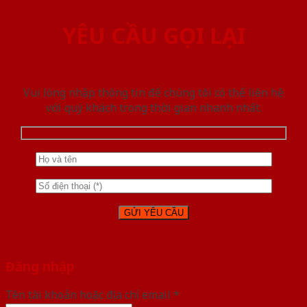
YÊU CẦU GỌI LẠI
Vui lòng nhập thông tin để chúng tôi có thể liên hệ
với quý khách trong thời gian nhanh nhất.
Đăng nhập
Tên tài khoản hoặc địa chỉ email
*