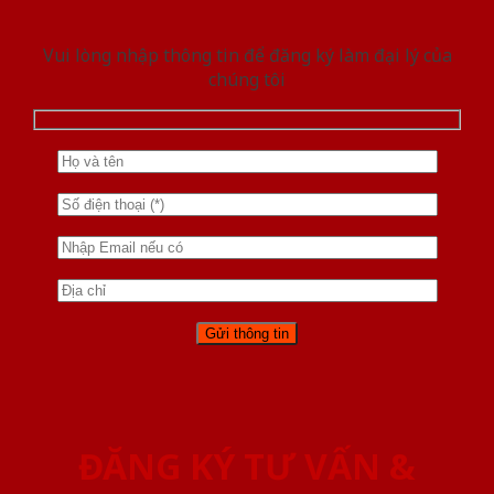
Vui lòng nhập thông tin để đăng ký làm đại lý của
chúng tôi
ĐĂNG KÝ TƯ VẤN &