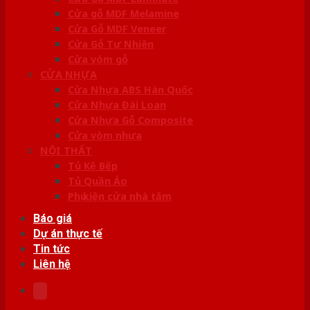
Cửa gỗ MDF Melamine
Cửa Gỗ MDF Veneer
Cửa Gỗ Tự Nhiên
Cửa vòm gỗ
CỬA NHỰA
Cửa Nhựa ABS Hàn Quốc
Cửa Nhựa Đài Loan
Cửa Nhựa Gỗ Composite
Cửa vòm nhựa
NỘI THẤT
Tủ Kệ Bếp
Tủ Quần Áo
Phụ kiện cửa nhà tắm
Báo giá
Dự án thực tế
Tin tức
Liên hệ