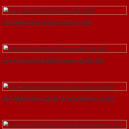
Cửa Thép Chống Cháy 2P van Gỗ-a-SGD
Cửa Gỗ Chống Cháy MDF Laminate P1R2-SGD
Cửa Thép Chống Cháy 2P 2 tay co thuy luc-a-SGD