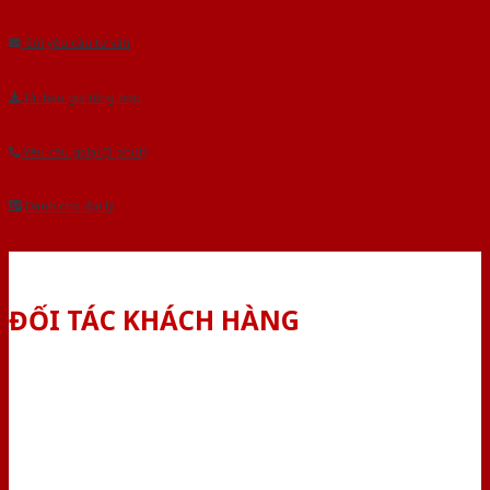
Âu.Chúng tôi tự tin là nhà sản xuất & cung cấp hàng đầu tại Việt Nam!
Gửi yêu cầu tư vấn
Tải báo giá tổng hợp
Yêu cầu gọi lại (3 phút)
Dành cho đại lý
ĐỐI TÁC KHÁCH HÀNG