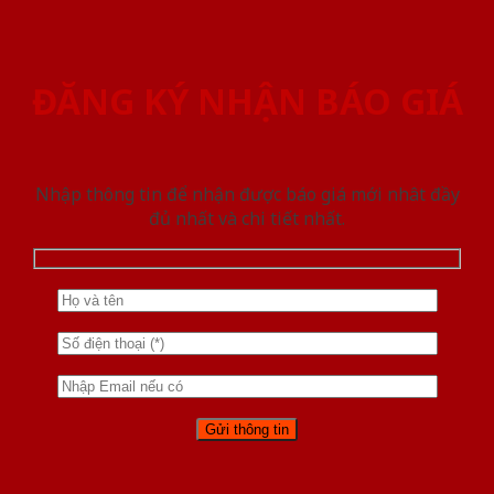
ĐĂNG KÝ NHẬN BÁO GIÁ
Nhập thông tin để nhận được báo giá mới nhât đầy
đủ nhất và chi tiết nhất.