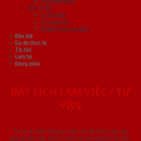
Cửa vòm nhựa
NỘI THẤT
Tủ Kệ Bếp
Tủ Quần Áo
Phụ kiện cửa nhà tắm
Báo giá
Dự án thực tế
Tin tức
Liên hệ
Đăng nhập
ĐẶT LỊCH LÀM VIỆC / TƯ
VẤN
Vui lòng nhập thông tin đặt lịch để được sắp xếp
gặp gỡ làm việc hoăc tư vấn mà không phải chờ đợi.