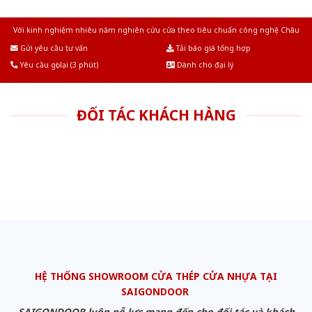
Với kinh nghiệm nhiêu năm nghiên cứu cửa theo tiêu chuẩn công nghệ Châu
Âu.Chúng tôi tự tin là nhà sản xuất & cung cấp hàng đầu tại Việt Nam!
Gửi yêu cầu tư vấn
Tải báo giá tổng hợp
Yêu cầu gọi lại (3 phút)
Dành cho đại lý
ĐỐI TÁC KHÁCH HÀNG
HỆ THỐNG SHOWROOM CỬA THÉP CỬA NHỰA TẠI
SAIGONDOOR
SAIGONDOOR luôn nỗ lực mang đến cho đối tác và khách