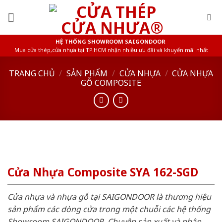
Skip
to
content
HỆ THỐNG SHOWROOM SAIGONDOOR
Mua cửa thép,cửa nhựa tại TP.HCM nhận nhiều ưu đãi và khuyến mãi nhất
TRANG CHỦ
/
SẢN PHẨM
/
CỬA NHỰA
/
CỬA NHỰA
GỖ COMPOSITE
Cửa Nhựa Composite SYA 162-SGD
Cửa nhựa và nhựa gỗ tại SAIGONDOOR là thương hiệu
sản phẩm các dòng cửa trong một chuỗi các hệ thống
Showroom SAIGONDOOR. Chuyên sản xuất và phân