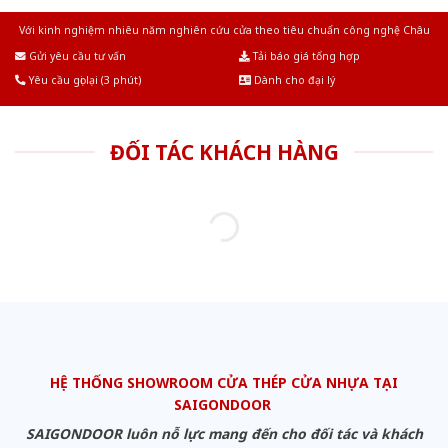
Với kinh nghiệm nhiêu năm nghiên cứu cửa theo tiêu chuẩn công nghệ Châu
Âu.Chúng tôi tự tin là nhà sản xuất & cung cấp hàng đầu tại Việt Nam!
Gửi yêu cầu tư vấn
Tải báo giá tổng hợp
Yêu cầu gọi lại (3 phút)
Dành cho đại lý
ĐỐI TÁC KHÁCH HÀNG
HỆ THỐNG SHOWROOM CỬA THÉP CỬA NHỰA TẠI
SAIGONDOOR
SAIGONDOOR luôn nỗ lực mang đến cho đối tác và khách