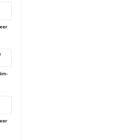
eer
Xám-
eer