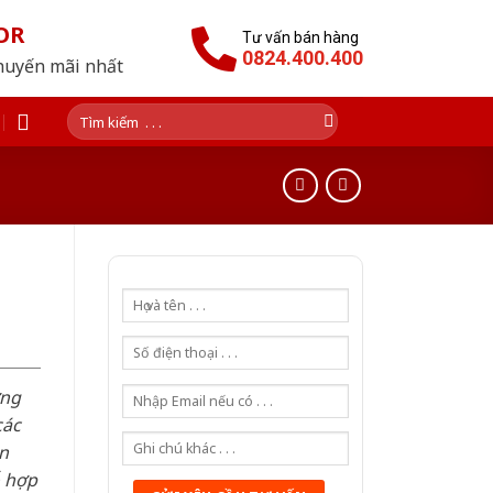
OR
Tư vấn bán hàng
0824.400.400
huyến mãi nhất
Tìm
kiếm:
ơng
các
n
ỗ hợp