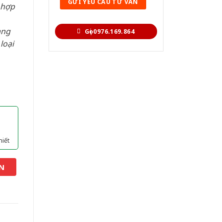
 hợp
àng
Gọi 0976.169.864
loại
hiết
N