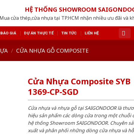
HỆ THỐNG SHOWROOM SAIGONDO
Mua cửa thép,cửa nhựa tại TP.HCM nhận nhiều ưu đãi và k
BÁO GIÁ
DỰ ÁN THỰC TẾ
TIN TỨC
LIÊN HỆ
HỰA
/
CỬA NHỰA GỖ COMPOSITE
Cửa Nhựa Composite SYB
1369-CP-SGD
Cửa nhựa và nhựa gỗ tại SAIGONDOOR là thư
hiệu sản phẩm các dòng cửa trong một chuỗi 
hệ thống Showroom SAIGONDOOR. Chuyên sả
xuất và phân phối những dòng cửa nhựa và h