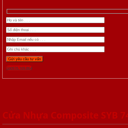
Gọi 0976.169.864
Cửa Nhựa Composite SYB 7