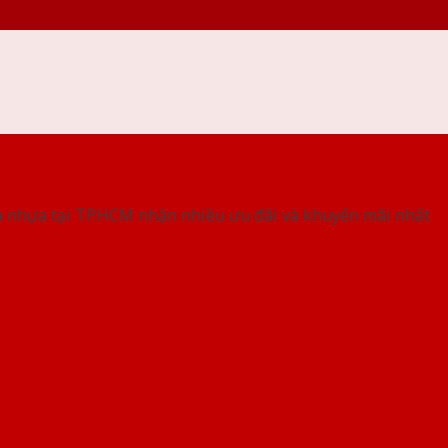
 THỐNG SHOWROOM SAIGONDOOR
 nhựa tại TP.HCM nhận nhiều ưu đãi và khuyến mãi nhất