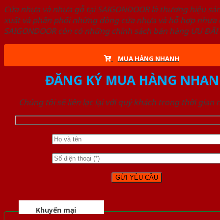
Cửa nhựa và nhựa gỗ tại SAIGONDOOR là thương hiệu s
xuất và phân phối những dòng cửa nhựa và hỗ hợp nhựa ch
SAIGONDOOR còn có những chính sách bán hàng ƯU ĐÃI CAO
MUA HÀNG NHANH
ĐĂNG KÝ MUA HÀNG NHAN
Chúng tôi sẽ liên lạc lại với quý khách trong thời gian
Khuyến mại