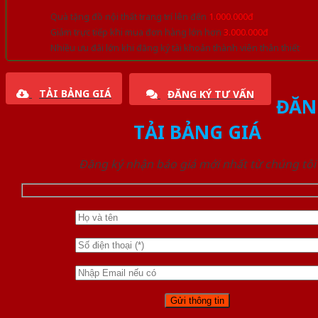
Quà tặng đồ nội thất trang trí lên đến
1.000.000đ
Giảm trực tiếp khi mua đơn hàng lớn hơn
3.000.000đ
Nhiều ưu đãi lớn khi đăng ký tài khoản thành viên thân thiết
TẢI BẢNG GIÁ
ĐĂNG KÝ TƯ VẤN
ĐĂN
TẢI BẢNG GIÁ
Đăng ký nhận báo giá mới nhất từ chúng tôi