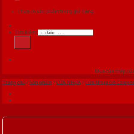
Chưa có sản phẩm trong giỏ hàng.
Tìm kiếm:
HỆ
Mua cửa thép,cửa
Trang chủ
/
Sản phẩm
/
CỬA NHỰA
/
Cửa Nhựa Gỗ Compos