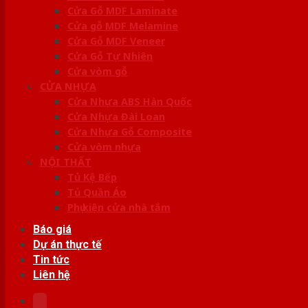
Cửa Gỗ MDF Laminate
Cửa gỗ MDF Melamine
Cửa Gỗ MDF Veneer
Cửa Gỗ Tự Nhiên
Cửa vòm gỗ
CỬA NHỰA
Cửa Nhựa ABS Hàn Quốc
Cửa Nhựa Đài Loan
Cửa Nhựa Gỗ Composite
Cửa vòm nhựa
NỘI THẤT
Tủ Kệ Bếp
Tủ Quần Áo
Phụ kiện cửa nhà tắm
Báo giá
Dự án thực tế
Tin tức
Liên hệ