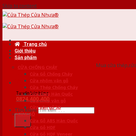
Skip to content
Trang chủ
Giới thiệu
HỆ
Sản phẩm
Mua cửa thép,cửa
CỬA CHỐNG CHÁY
Cửa Gỗ Chống Cháy
Cửa nhôm vân gỗ
Cửa Thép Chống Cháy
Tư vấn bán hàng
Cửa thép Hàn Quốc
0824.400.400
Cửa thép vân gỗ
Cửa vân gỗ 5D
Tìm kiếm:
CỬA GỖ
Cửa Gỗ ABS Hàn Quốc
Cửa Gỗ HDF
Cửa Gỗ HDF Veneer