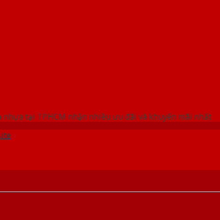
 THỐNG SHOWROOM SAIGONDOOR
 nhựa tại TP.HCM nhận nhiều ưu đãi và khuyến mãi nhất
ite