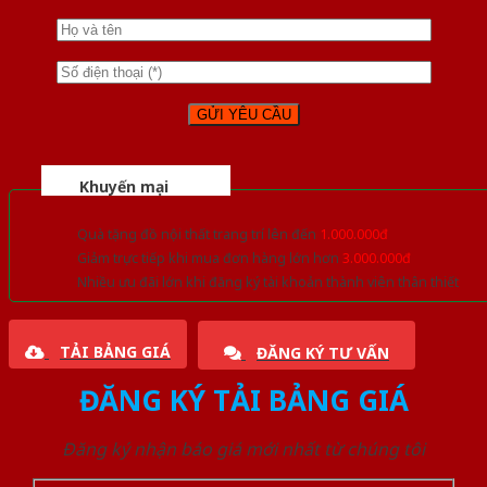
Khuyến mại
Quà tặng đồ nội thất trang trí lên đến
1.000.000đ
Giảm trực tiếp khi mua đơn hàng lớn hơn
3.000.000đ
Nhiều ưu đãi lớn khi đăng ký tài khoản thành viên thân thiết
TẢI BẢNG GIÁ
ĐĂNG KÝ TƯ VẤN
ĐĂNG KÝ TẢI BẢNG GIÁ
Đăng ký nhận báo giá mới nhất từ chúng tôi