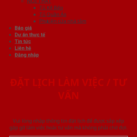
NỘI THẤT
Tủ Kệ Bếp
Tủ Quần Áo
Phụ kiện cửa nhà tắm
Báo giá
Dự án thực tế
Tin tức
Liên hệ
Đăng nhập
ĐẶT LỊCH LÀM VIỆC / TƯ
VẤN
Vui lòng nhập thông tin đặt lịch để được sắp xếp
gặp gỡ làm việc hoăc tư vấn mà không phải chờ đợi.