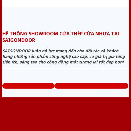
HỆ THỐNG SHOWROOM CỬA THÉP CỬA NHỰA TẠI
SAIGONDOOR
SAIGONDOOR luôn nỗ lực mang đến cho đối tác và khách
hàng những sản phẩm công nghệ cao cấp, có giá trị gia tăng
tiện ích, sáng tạo cho cộng đồng một tương lai tốt đẹp hơn!
www.cuathepcuanhua.com
Tổng đài tư vấn miễn phí: 0824.400.400