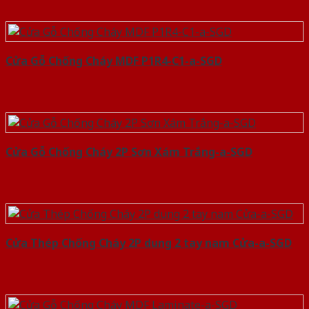
Cửa Gỗ Chống Cháy MDF P1R4-C1-a-SGD
Cửa Gỗ Chống Cháy 2P Sơn Xám Trắng-a-SGD
Cửa Thép Chống Cháy 2P dung 2 tay nam Cửa-a-SGD