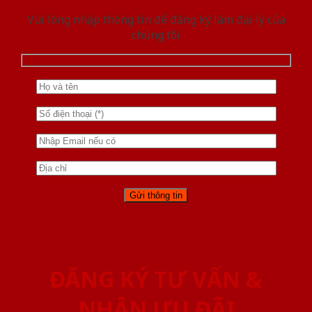
Vui lòng nhập thông tin để đăng ký làm đại lý của
chúng tôi
ĐĂNG KÝ TƯ VẤN &
NHẬN ƯU ĐÃI