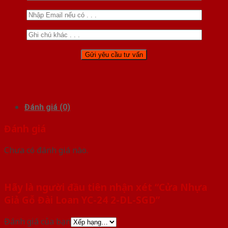
Đánh giá (0)
Đánh giá
Chưa có đánh giá nào.
Hãy là người đầu tiên nhận xét “Cửa Nhựa
Giả Gỗ Đài Loan YC-24 2-DL-SGD”
Đánh giá của bạn