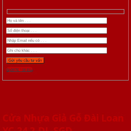
Gọi 0976.169.864
Cửa Nhựa Giả Gỗ Đài Loan
YC-24 2-DL-SGD