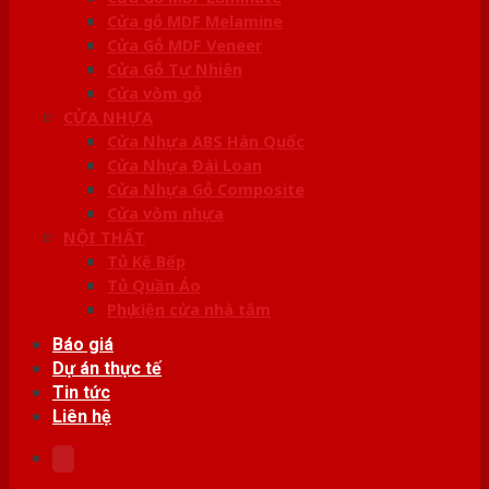
Cửa gỗ MDF Melamine
Cửa Gỗ MDF Veneer
Cửa Gỗ Tự Nhiên
Cửa vòm gỗ
CỬA NHỰA
Cửa Nhựa ABS Hàn Quốc
Cửa Nhựa Đài Loan
Cửa Nhựa Gỗ Composite
Cửa vòm nhựa
NỘI THẤT
Tủ Kệ Bếp
Tủ Quần Áo
Phụ kiện cửa nhà tắm
Báo giá
Dự án thực tế
Tin tức
Liên hệ