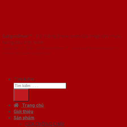
SaigonDoor™
- Hệ thống Showroom cửa thép cửa nhựa
hàng đầu Việt Nam
Copyright ⓒ 2016 – 2026 SaigonDoor™ - www.cuathepcuanhua.com |
Đơn vị chủ quản SaigonDoor
Tìm kiếm:
Trang chủ
Giới thiệu
Sản phẩm
CỬA CHỐNG CHÁY