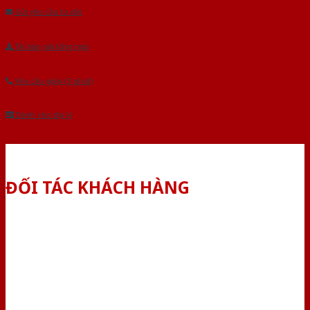
Gửi yêu cầu tư vấn
Tải báo giá tổng hợp
Yêu cầu gọi lại (3 phút)
Dành cho đại lý
ĐỐI TÁC KHÁCH HÀNG