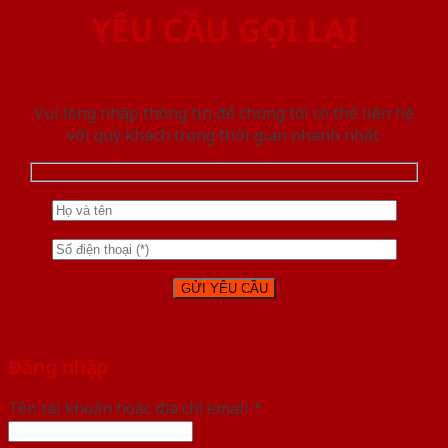
YÊU CẦU GỌI LẠI
Vui lòng nhập thông tin để chúng tôi có thể liên hệ
với quý khách trong thời gian nhanh nhất.
Đăng nhập
Tên tài khoản hoặc địa chỉ email
*