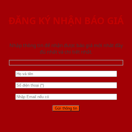
ĐĂNG KÝ NHẬN BÁO GIÁ
Nhập thông tin để nhận được báo giá mới nhât đầy
đủ nhất và chi tiết nhất.