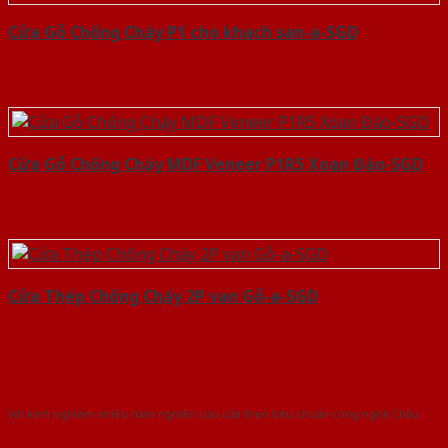
Cửa Gỗ Chống Cháy P1 cho khach san-a-SGD
Cửa Gỗ Chống Cháy MDF Veneer P1R5 Xoan Đào-SGD
Cửa Thép Chống Cháy 2P van Gỗ-a-SGD
Với kinh nghiệm nhiêu năm nghiên cứu cửa theo tiêu chuẩn công nghệ Châu
Âu.Chúng tôi tự tin là nhà sản xuất & cung cấp hàng đầu tại Việt Nam!