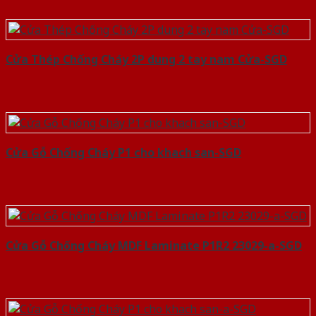
Cửa Thép Chống Cháy 2P dung 2 tay nam Cửa-SGD
Cửa Gỗ Chống Cháy P1 cho khach san-SGD
Cửa Gỗ Chống Cháy MDF Laminate P1R2 23029-a-SGD