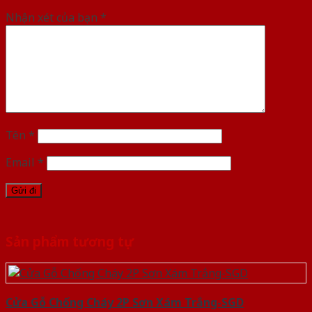
Nhận xét của bạn
*
Tên
*
Email
*
Sản phẩm tương tự
Cửa Gỗ Chống Cháy 2P Sơn Xám Trắng-SGD