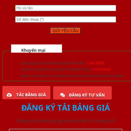
Khuyến mại
Quà tặng đồ nội thất trang trí lên đến
1.000.000đ
Giảm trực tiếp khi mua đơn hàng lớn hơn
3.000.000đ
Nhiều ưu đãi lớn khi đăng ký tài khoản thành viên thân thiết
TẢI BẢNG GIÁ
ĐĂNG KÝ TƯ VẤN
ĐĂNG KÝ TẢI BẢNG GIÁ
Đăng ký nhận báo giá mới nhất từ chúng tôi