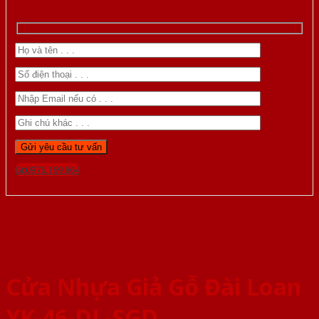
Gọi 0976.169.864
Cửa Nhựa Giả Gỗ Đài Loan
YK-46-DL-SGD