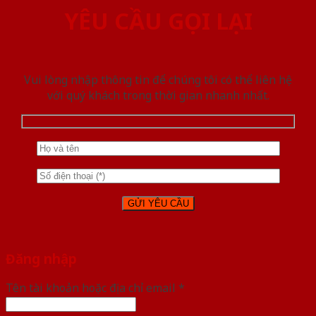
YÊU CẦU GỌI LẠI
Vui lòng nhập thông tin để chúng tôi có thể liên hệ
với quý khách trong thời gian nhanh nhất.
Đăng nhập
Tên tài khoản hoặc địa chỉ email
*