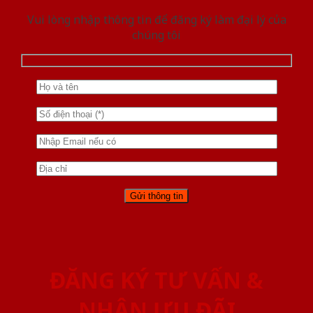
Vui lòng nhập thông tin để đăng ký làm đại lý của
chúng tôi
ĐĂNG KÝ TƯ VẤN &
NHẬN ƯU ĐÃI