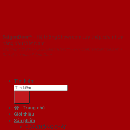
SaigonDoor™
- Hệ thống Showroom cửa thép cửa nhựa
hàng đầu Việt Nam
Copyright ⓒ 2016 – 2026 SaigonDoor™ - www.cuathepcuanhua.com |
Đơn vị chủ quản SaigonDoor
Tìm kiếm:
Trang chủ
Giới thiệu
Sản phẩm
CỬA CHỐNG CHÁY