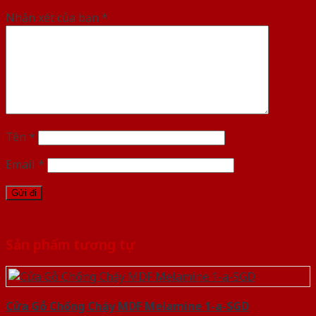
Nhận xét của bạn
*
Tên
*
Email
*
Sản phẩm tương tự
Cửa Gỗ Chống Cháy MDF Melamine 1-a-SGD