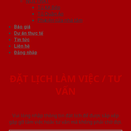
NỘI THẤT
Tủ Kệ Bếp
Tủ Quần Áo
Phụ kiện cửa nhà tắm
Báo giá
Dự án thực tế
Tin tức
Liên hệ
Đăng nhập
ĐẶT LỊCH LÀM VIỆC / TƯ
VẤN
Vui lòng nhập thông tin đặt lịch để được sắp xếp
gặp gỡ làm việc hoăc tư vấn mà không phải chờ đợi.