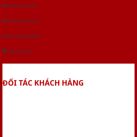
Gửi yêu cầu tư vấn
Tải báo giá tổng hợp
Yêu cầu gọi lại (3 phút)
Dành cho đại lý
ĐỐI TÁC KHÁCH HÀNG