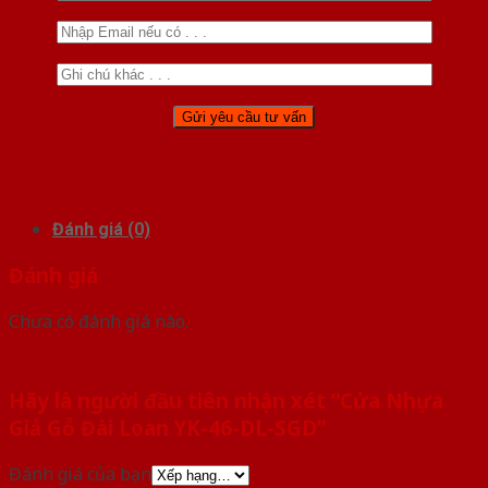
Đánh giá (0)
Đánh giá
Chưa có đánh giá nào.
Hãy là người đầu tiên nhận xét “Cửa Nhựa
Giả Gỗ Đài Loan YK-46-DL-SGD”
Đánh giá của bạn