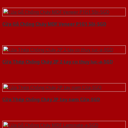
Cửa Gỗ Chống Cháy MDF Veneer P1G1 Sồi-SGD
Cửa Thép Chống Cháy 2P 2 tay co thuy luc-a-SGD
Cửa Thép Chống Cháy 2P tay nam Cửa-SGD