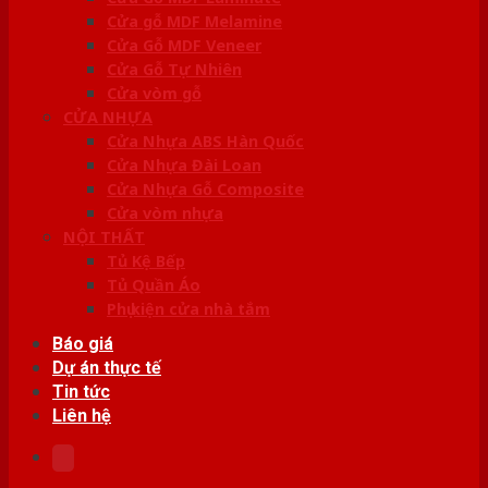
Cửa gỗ MDF Melamine
Cửa Gỗ MDF Veneer
Cửa Gỗ Tự Nhiên
Cửa vòm gỗ
CỬA NHỰA
Cửa Nhựa ABS Hàn Quốc
Cửa Nhựa Đài Loan
Cửa Nhựa Gỗ Composite
Cửa vòm nhựa
NỘI THẤT
Tủ Kệ Bếp
Tủ Quần Áo
Phụ kiện cửa nhà tắm
Báo giá
Dự án thực tế
Tin tức
Liên hệ