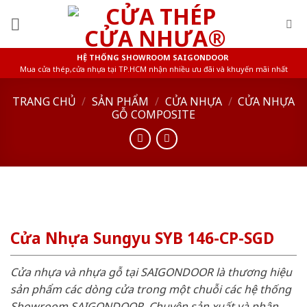
Skip
to
content
HỆ THỐNG SHOWROOM SAIGONDOOR
Mua cửa thép,cửa nhựa tại TP.HCM nhận nhiều ưu đãi và khuyến mãi nhất
TRANG CHỦ
/
SẢN PHẨM
/
CỬA NHỰA
/
CỬA NHỰA
GỖ COMPOSITE
Cửa Nhựa Sungyu SYB 146-CP-SGD
Cửa nhựa và nhựa gỗ tại SAIGONDOOR là thương hiệu
sản phẩm các dòng cửa trong một chuỗi các hệ thống
Showroom SAIGONDOOR. Chuyên sản xuất và phân