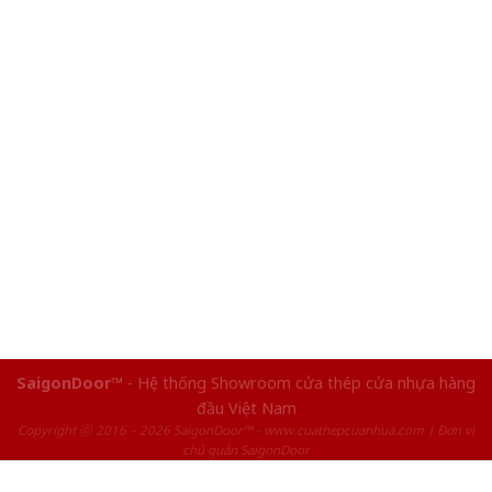
SaigonDoor™
- Hệ thống Showroom cửa thép cửa nhựa hàng
đầu Việt Nam
Copyright ⓒ 2016 – 2026 SaigonDoor™ - www.cuathepcuanhua.com | Đơn vị
chủ quản SaigonDoor