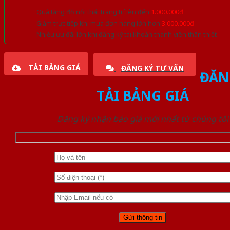
Quà tặng đồ nội thất trang trí lên đến
1.000.000đ
Giảm trực tiếp khi mua đơn hàng lớn hơn
3.000.000đ
Nhiều ưu đãi lớn khi đăng ký tài khoản thành viên thân thiết
TẢI BẢNG GIÁ
ĐĂNG KÝ TƯ VẤN
ĐĂN
TẢI BẢNG GIÁ
Đăng ký nhận báo giá mới nhất từ chúng tôi