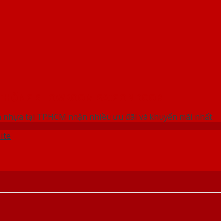
 THỐNG SHOWROOM SAIGONDOOR
 nhựa tại TP.HCM nhận nhiều ưu đãi và khuyến mãi nhất
ite