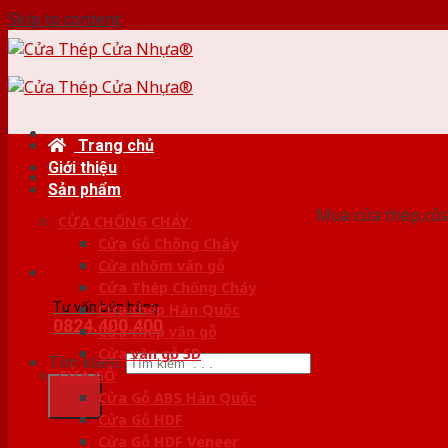
Skip to content
Trang chủ
Giới thiệu
HỆ
Sản phẩm
Mua cửa thép,cửa
CỬA CHỐNG CHÁY
Cửa Gỗ Chống Cháy
Cửa nhôm vân gỗ
Cửa Thép Chống Cháy
Tư vấn bán hàng
Cửa thép Hàn Quốc
0824.400.400
Cửa thép vân gỗ
Cửa vân gỗ 5D
Tìm kiếm:
CỬA GỖ
Cửa Gỗ ABS Hàn Quốc
Cửa Gỗ HDF
Cửa Gỗ HDF Veneer