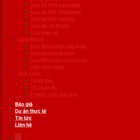
Cửa Gỗ MDF Laminate
Cửa gỗ MDF Melamine
Cửa Gỗ MDF Veneer
Cửa Gỗ Tự Nhiên
Cửa vòm gỗ
CỬA NHỰA
Cửa Nhựa ABS Hàn Quốc
Cửa Nhựa Đài Loan
Cửa Nhựa Gỗ Composite
Cửa vòm nhựa
NỘI THẤT
Tủ Kệ Bếp
Tủ Quần Áo
Phụ kiện cửa nhà tắm
Báo giá
Dự án thực tế
Tin tức
Liên hệ