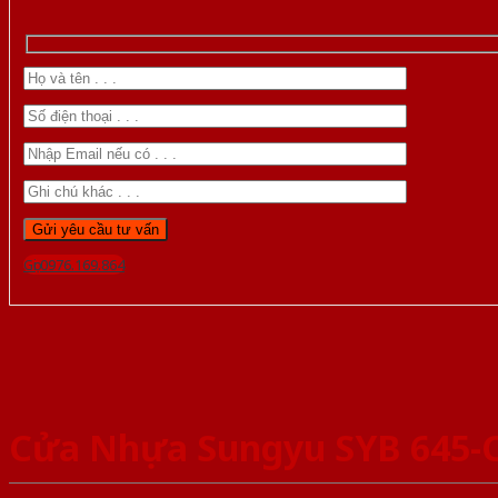
Gọi 0976.169.864
Cửa Nhựa Sungyu SYB 645-