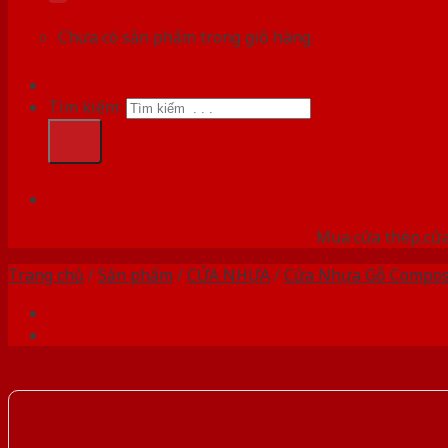
Chưa có sản phẩm trong giỏ hàng.
Tìm kiếm:
HỆ
Mua cửa thép,cửa
Trang chủ
/
Sản phẩm
/
CỬA NHỰA
/
Cửa Nhựa Gỗ Compos