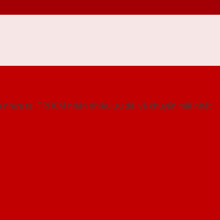
 THỐNG SHOWROOM SAIGONDOOR
 nhựa tại TP.HCM nhận nhiều ưu đãi và khuyến mãi nhất