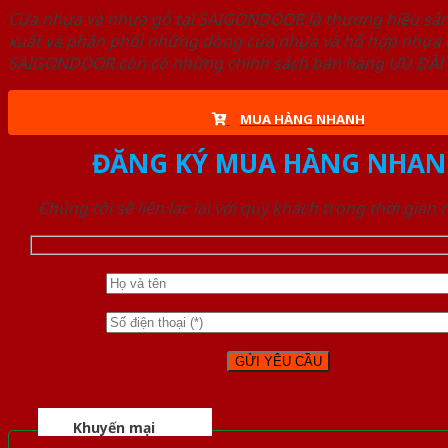
Cửa nhựa và nhựa gỗ tại SAIGONDOOR là thương hiệu s
xuất và phân phối những dòng cửa nhựa và hỗ hợp nhựa ch
SAIGONDOOR còn có những chính sách bán hàng ƯU ĐÃI CAO
MUA HÀNG NHANH
ĐĂNG KÝ MUA HÀNG NHAN
Chúng tôi sẽ liên lạc lại với quý khách trong thời gian
Khuyến mại