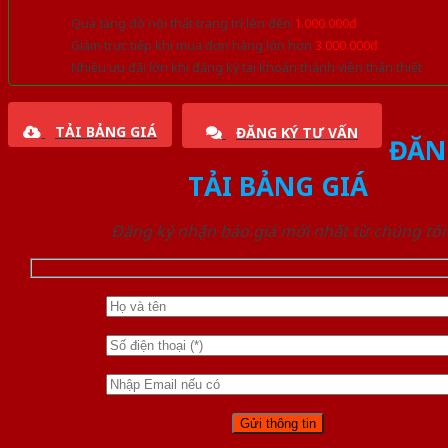
Quà tặng đồ nội thất trang trí lên đến
1.000.000đ
Giảm trực tiếp khi mua đơn hàng lớn hơn
3.000.000đ
Nhiều ưu đãi lớn khi đăng ký tài khoản thành viên thân thiết
TẢI BẢNG GIÁ
ĐĂNG KÝ TƯ VẤN
ĐĂN
TẢI BẢNG GIÁ
Đăng ký nhận báo giá mới nhất từ chúng tôi