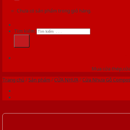
Chưa có sản phẩm trong giỏ hàng.
Tìm kiếm:
HỆ
Mua cửa thép,cửa
Trang chủ
/
Sản phẩm
/
CỬA NHỰA
/
Cửa Nhựa Gỗ Compos