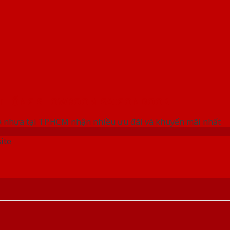
 THỐNG SHOWROOM SAIGONDOOR
 nhựa tại TP.HCM nhận nhiều ưu đãi và khuyến mãi nhất
ite