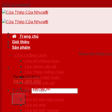
Skip to content
Trang chủ
Giới thiệu
HỆ
Sản phẩm
Mua cửa thép,cửa
CỬA CHỐNG CHÁY
Cửa Gỗ Chống Cháy
Cửa nhôm vân gỗ
Cửa Thép Chống Cháy
Tư vấn bán hàng
Cửa thép Hàn Quốc
0824.400.400
Cửa thép vân gỗ
Cửa vân gỗ 5D
Tìm kiếm:
CỬA GỖ
Cửa Gỗ ABS Hàn Quốc
Cửa Gỗ HDF
Cửa Gỗ HDF Veneer