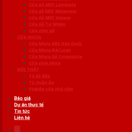
Cửa Gỗ MDF Laminate
Cửa gỗ MDF Melamine
Cửa Gỗ MDF Veneer
Cửa Gỗ Tự Nhiên
Cửa vòm gỗ
CỬA NHỰA
Cửa Nhựa ABS Hàn Quốc
Cửa Nhựa Đài Loan
Cửa Nhựa Gỗ Composite
Cửa vòm nhựa
NỘI THẤT
Tủ Kệ Bếp
Tủ Quần Áo
Phụ kiện cửa nhà tắm
Báo giá
Dự án thực tế
Tin tức
Liên hệ