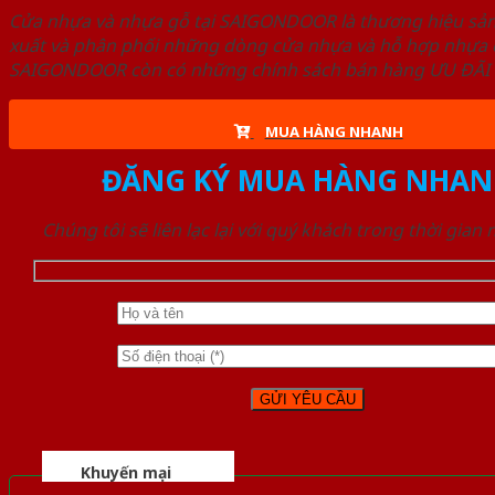
Cửa nhựa và nhựa gỗ tại SAIGONDOOR là thương hiệu s
xuất và phân phối những dòng cửa nhựa và hỗ hợp nhựa ch
SAIGONDOOR còn có những chính sách bán hàng ƯU ĐÃI CAO
MUA HÀNG NHANH
ĐĂNG KÝ MUA HÀNG NHAN
Chúng tôi sẽ liên lạc lại với quý khách trong thời gian
Khuyến mại