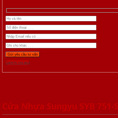
Gọi 0976.169.864
Cửa Nhựa Sungyu SYB 751-