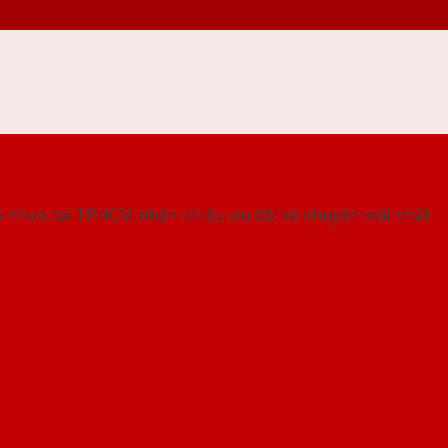
 THỐNG SHOWROOM SAIGONDOOR
 nhựa tại TP.HCM nhận nhiều ưu đãi và khuyến mãi nhất