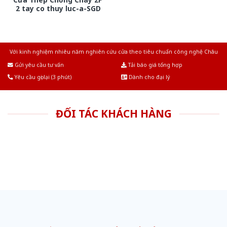
2 tay co thuy luc-a-SGD
Với kinh nghiệm nhiêu năm nghiên cứu cửa theo tiêu chuẩn công nghệ Châu
Âu.Chúng tôi tự tin là nhà sản xuất & cung cấp hàng đầu tại Việt Nam!
Gửi yêu cầu tư vấn
Tải báo giá tổng hợp
Yêu cầu gọi lại (3 phút)
Dành cho đại lý
ĐỐI TÁC KHÁCH HÀNG