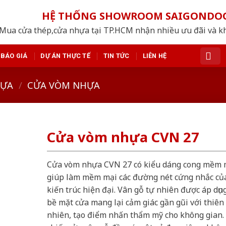
HỆ THỐNG SHOWROOM SAIGONDO
Mua cửa thép,cửa nhựa tại TP.HCM nhận nhiều ưu đãi và k
BÁO GIÁ
DỰ ÁN THỰC TẾ
TIN TỨC
LIÊN HỆ
HỰA
/
CỬA VÒM NHỰA
Cửa vòm nhựa CVN 27
Cửa vòm nhựa CVN 27 có kiểu dáng cong mềm 
giúp làm mềm mại các đường nét cứng nhắc củ
kiến trúc hiện đại. Vân gỗ tự nhiên được áp dụn
bề mặt cửa mang lại cảm giác gần gũi với thiên
nhiên, tạo điểm nhấn thẩm mỹ cho không gian.