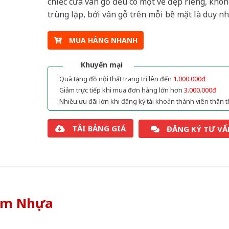
chiếc cửa vân gỗ đều có một vẻ đẹp riêng, khôn
trùng lặp, bởi vân gỗ trên mỗi bề mặt là duy nh
MUA HÀNG NHANH
Khuyến mại
Quà tặng đồ nội thất trang trí lên đến
1.000.000đ
Giảm trực tiếp khi mua đơn hàng lớn hơn
3.000.000đ
Nhiều ưu đãi lớn khi đăng ký tài khoản thành viên thân t
TẢI BẢNG GIÁ
ĐĂNG KÝ TƯ VẤ
òm Nhựa