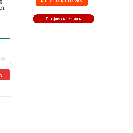
g
ất.
Gọi 0976.169.864
hiết
N