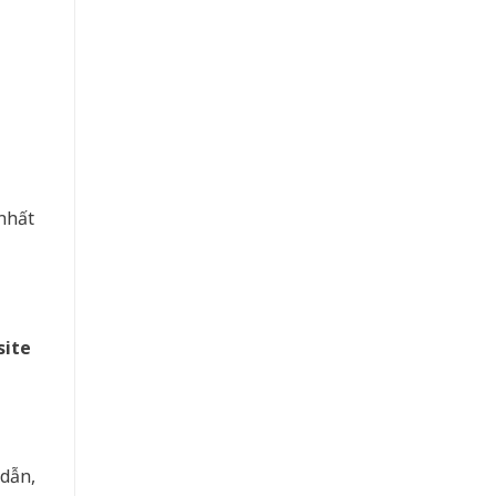
nhất
ite
 dẫn,