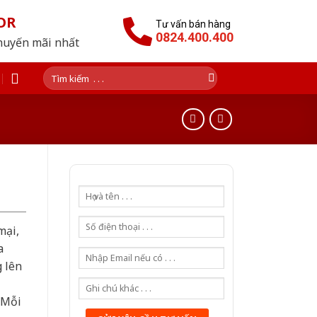
OR
Tư vấn bán hàng
0824.400.400
huyến mãi nhất
Tìm
kiếm:
mại,
a
g lên
 Mỗi