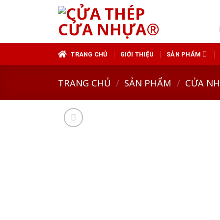
Skip
to
content
TRANG CHỦ
GIỚI THIỆU
SẢN PHẨM
TRANG CHỦ
/
SẢN PHẨM
/
CỬA N